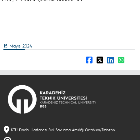
15 Mayıs 2024
KTÜ Farabi Hastanesi Sivil Savunma Amirliği Ortahisar/Trabzon