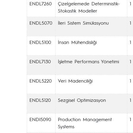
ENDL7260
Çizelgelemede Deterministik-
1
Stokastik Modeller
ENDL5070
İleri Sistem Simülasyonu
1
ENDL5100
İnsan Mühendisliği
1
ENDL7130
İşletme Performans Yönetimi
1
ENDL5220
Veri Madenciliği
1
ENDL5120
Sezgisel Optimizasyon
1
ENDI5090
Production Management
1
Systems