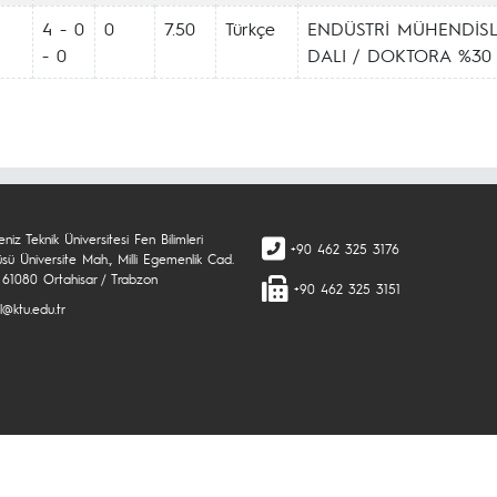
4 - 0
0
7.50
Türkçe
ENDÜSTRİ MÜHENDİSL
- 0
DALI / DOKTORA %30 İ
niz Teknik Üniversitesi Fen Bilimleri
+90 462 325 3176
üsü Üniversite Mah., Milli Egemenlik Cad.
 61080 Ortahisar / Trabzon
+90 462 325 3151
l@ktu.edu.tr