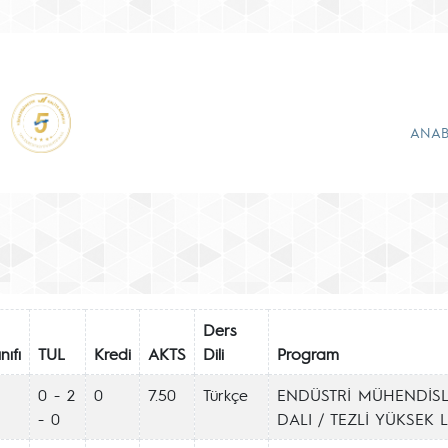
ANAB
Ders
nıfı
TUL
Kredi
AKTS
Dili
Program
0 - 2
0
7.50
Türkçe
ENDÜSTRİ MÜHENDİSL
- 0
DALI / TEZLİ YÜKSEK 