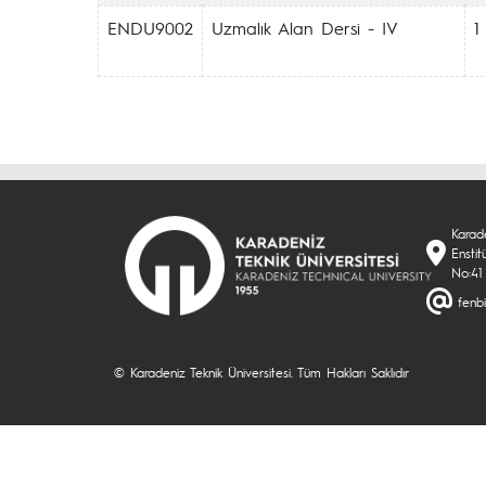
ENDU9002
Uzmalık Alan Dersi - IV
1
Karade
Enstit
No:41
fenbi
© Karadeniz Teknik Üniversitesi. Tüm Hakları Saklıdır