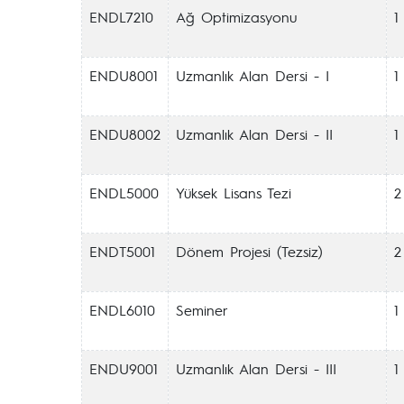
ENDL7210
Ağ Optimizasyonu
1
ENDU8001
Uzmanlık Alan Dersi - I
1
ENDU8002
Uzmanlık Alan Dersi - II
1
ENDL5000
Yüksek Lisans Tezi
2
ENDT5001
Dönem Projesi (Tezsiz)
2
ENDL6010
Seminer
1
ENDU9001
Uzmanlık Alan Dersi - III
1