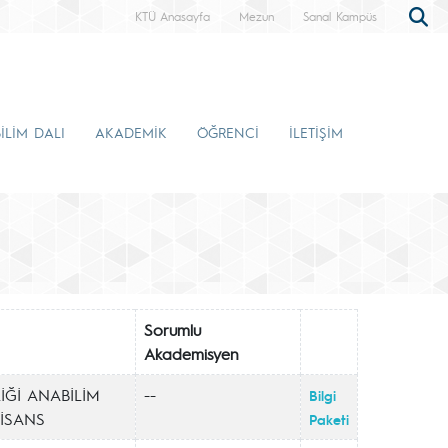
KTÜ Anasayfa
Mezun
Sanal Kampüs
İLİM DALI
AKADEMİK
ÖĞRENCİ
İLETİŞİM
Sorumlu
Akademisyen
İĞİ ANABİLİM
--
Bilgi
LİSANS
Paketi