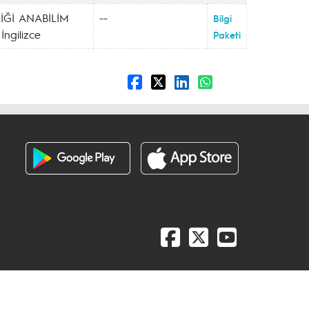
İĞİ ANABİLİM
--
Bilgi
ngilizce
Paketi