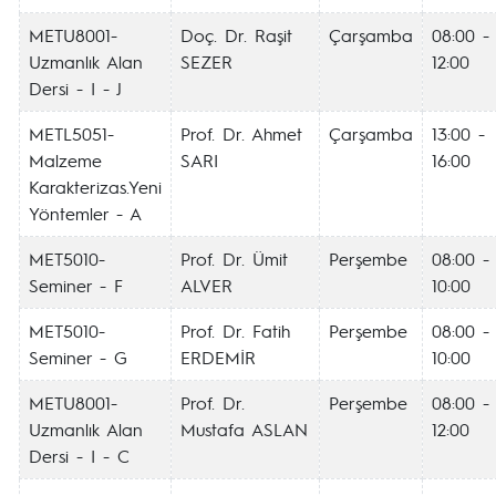
METU8001-
Doç. Dr. Raşit
Çarşamba
08:00 -
Uzmanlık Alan
SEZER
12:00
Dersi - I - J
METL5051-
Prof. Dr. Ahmet
Çarşamba
13:00 -
Malzeme
SARI
16:00
Karakterizas.Yeni
Yöntemler - A
MET5010-
Prof. Dr. Ümit
Perşembe
08:00 -
Seminer - F
ALVER
10:00
MET5010-
Prof. Dr. Fatih
Perşembe
08:00 -
Seminer - G
ERDEMİR
10:00
METU8001-
Prof. Dr.
Perşembe
08:00 -
Uzmanlık Alan
Mustafa ASLAN
12:00
Dersi - I - C