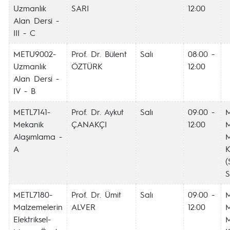
Uzmanlık
SARI
12:00
Alan Dersi -
III - C
METU9002-
Prof. Dr. Bülent
Salı
08:00 -
Uzmanlık
ÖZTÜRK
12:00
Alan Dersi -
IV - B
METL7141-
Prof. Dr. Aykut
Salı
09:00 -
Mekanik
ÇANAKÇI
12:00
M
Alaşımlama -
A
K
(
S
METL7180-
Prof. Dr. Ümit
Salı
09:00 -
Malzemelerin
ALVER
12:00
M
Elektriksel-