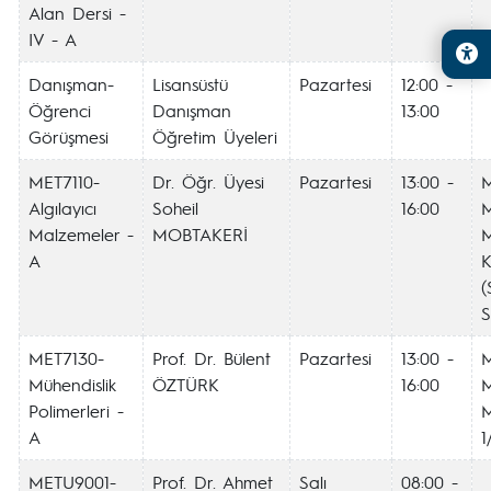
Alan Dersi -
IV - A
Danışman-
Lisansüstü
Pazartesi
12:00 -
Öğrenci
Danışman
13:00
Görüşmesi
Öğretim Üyeleri
MET7110-
Dr. Öğr. Üyesi
Pazartesi
13:00 -
Algılayıcı
Soheil
16:00
M
Malzemeler -
MOBTAKERİ
A
K
(
S
MET7130-
Prof. Dr. Bülent
Pazartesi
13:00 -
Mühendislik
ÖZTÜRK
16:00
M
Polimerleri -
M
A
1
METU9001-
Prof. Dr. Ahmet
Salı
08:00 -