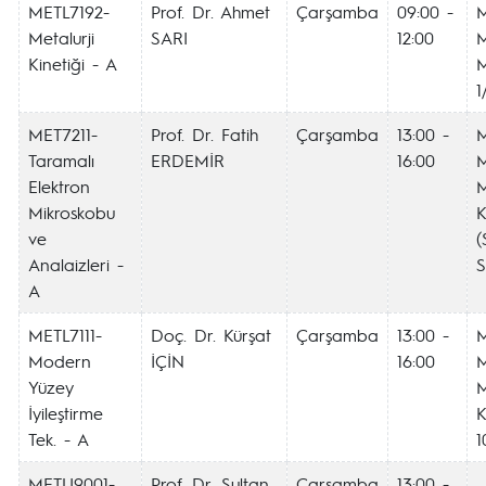
METL7192-
Prof. Dr. Ahmet
Çarşamba
09:00 -
Metalurji
SARI
12:00
M
Kinetiği - A
M
1
MET7211-
Prof. Dr. Fatih
Çarşamba
13:00 -
Taramalı
ERDEMİR
16:00
M
Elektron
Mikroskobu
K
ve
(
Analaizleri -
S
A
METL7111-
Doç. Dr. Kürşat
Çarşamba
13:00 -
Modern
İÇİN
16:00
M
Yüzey
İyileştirme
K
Tek. - A
1
METU9001-
Prof. Dr. Sultan
Çarşamba
13:00 -