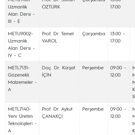
Uzmanlık
ÖZTÜRK
17:00
Alan Dersi -
III - E
METU9002-
Prof. Dr. Temel
Çarşamba
13:00 -
Uzmanlık
VAROL
17:00
Alan Dersi -
IV - C
METL7131-
Doç. Dr. Kürşat
Perşembe
09:00 -
Gözenekli
İÇİN
12:00
M
Malzemeler -
A
K
1
METL7140-
Prof. Dr. Aykut
Perşembe
09:00 -
Yeni Üretim
ÇANAKÇI
12:00
M
Teknolojileri -
A
K