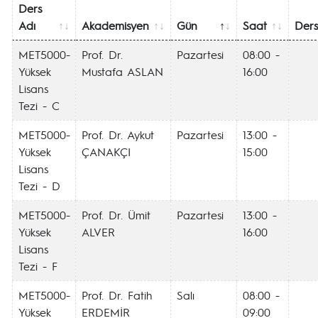
Ders
Adı
Akademisyen
Gün
Saat
Dersl
MET5000-
Prof. Dr.
Pazartesi
08:00 -
Yüksek
Mustafa ASLAN
16:00
Lisans
Tezi - C
MET5000-
Prof. Dr. Aykut
Pazartesi
13:00 -
Yüksek
ÇANAKÇI
15:00
Lisans
Tezi - D
MET5000-
Prof. Dr. Ümit
Pazartesi
13:00 -
Yüksek
ALVER
16:00
Lisans
Tezi - F
MET5000-
Prof. Dr. Fatih
Salı
08:00 -
Yüksek
ERDEMİR
09:00