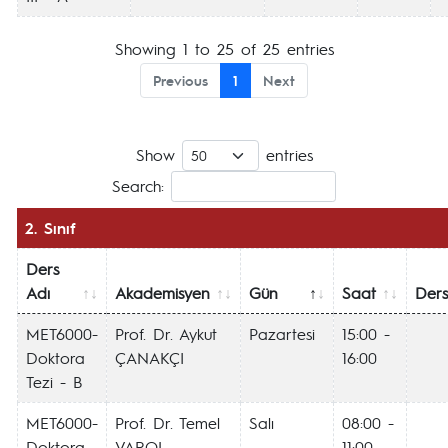
Showing 1 to 25 of 25 entries
Previous
1
Next
Show
entries
Search:
2. Sınıf
Ders
Adı
Akademisyen
Gün
Saat
Dersl
MET6000-
Prof. Dr. Aykut
Pazartesi
15:00 -
Doktora
ÇANAKÇI
16:00
Tezi - B
MET6000-
Prof. Dr. Temel
Salı
08:00 -
Doktora
VAROL
11:00