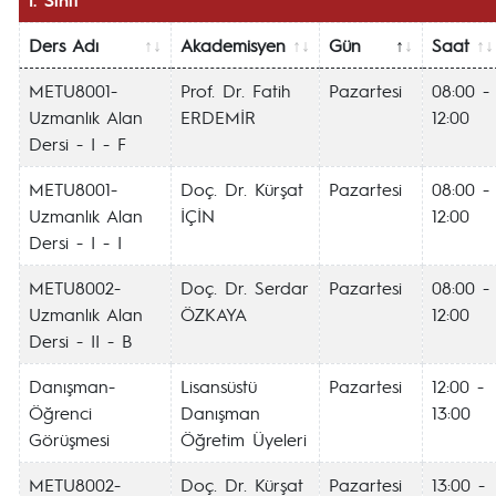
Ders Adı
Akademisyen
Gün
Saat
METU8001-
Prof. Dr. Fatih
Pazartesi
08:00 -
Uzmanlık Alan
ERDEMİR
12:00
Dersi - I - F
METU8001-
Doç. Dr. Kürşat
Pazartesi
08:00 -
Uzmanlık Alan
İÇİN
12:00
Dersi - I - I
METU8002-
Doç. Dr. Serdar
Pazartesi
08:00 -
Uzmanlık Alan
ÖZKAYA
12:00
Dersi - II - B
Danışman-
Lisansüstü
Pazartesi
12:00 -
Öğrenci
Danışman
13:00
Görüşmesi
Öğretim Üyeleri
METU8002-
Doç. Dr. Kürşat
Pazartesi
13:00 -