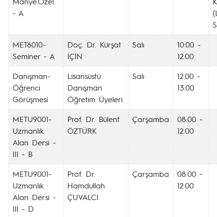
Manye.Özel.
K
- A
(
S
MET6010-
Doç. Dr. Kürşat
Salı
10:00 -
Seminer - A
İÇİN
12:00
Danışman-
Lisansüstü
Salı
12:00 -
Öğrenci
Danışman
13:00
Görüşmesi
Öğretim Üyeleri
METU9001-
Prof. Dr. Bülent
Çarşamba
08:00 -
Uzmanlık
ÖZTÜRK
12:00
Alan Dersi -
III - B
METU9001-
Prof. Dr.
Çarşamba
08:00 -
Uzmanlık
Hamdullah
12:00
Alan Dersi -
ÇUVALCI
III - D