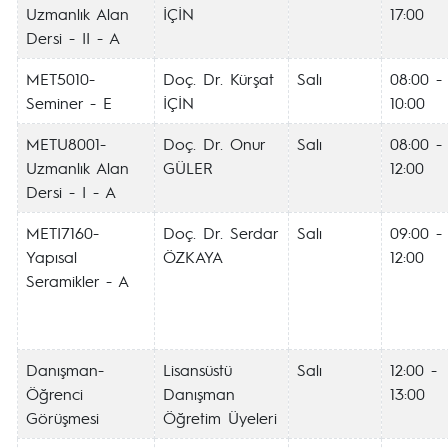
Uzmanlık Alan
İÇİN
17:00
Dersi - II - A
MET5010-
Doç. Dr. Kürşat
Salı
08:00 -
Seminer - E
İÇİN
10:00
METU8001-
Doç. Dr. Onur
Salı
08:00 -
Uzmanlık Alan
GÜLER
12:00
Dersi - I - A
METI7160-
Doç. Dr. Serdar
Salı
09:00 -
Yapısal
ÖZKAYA
12:00
Seramikler - A
Danışman-
Lisansüstü
Salı
12:00 -
Öğrenci
Danışman
13:00
Görüşmesi
Öğretim Üyeleri