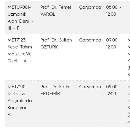
METU9001-
Prof. Dr. Temel
Çarşamba
08:00 -
Uzmanlık
VAROL
12:00
Alan Dersi -
III - F
MET7123-
Prof. Dr. Sultan
Çarşamba
09:00 -
Kesici Takım
ÖZTÜRK
12:00
M
Malz.Üre.Ve
Özel. - A
K
(
S
MET7210-
Prof. Dr. Fatih
Çarşamba
09:00 -
Metal ve
ERDEMİR
12:00
M
Alaşımlarda
Korozyon -
K
A
(
S