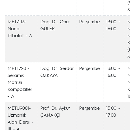
(
S
MET7113-
Doç. Dr. Onur
Perşembe
13:00 -
Nano
GÜLER
16:00
M
Triboloji - A
K
(
S
METL7201-
Doç. Dr. Serdar
Perşembe
13:00 -
Seramik
ÖZKAYA
16:00
M
Matrisli
Kompozitler
K
- A
1
METU9001-
Prof. Dr. Aykut
Perşembe
13:00 -
Uzmanlık
ÇANAKÇI
17:00
Alan Dersi -
III - A