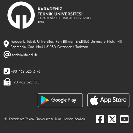
Karadeniz Teknik Üniversitesi Fen Bilimleri Enstitüsü Üniversite Mah., Milli
Egemenlik Cad. No:41 61080 Ortahisar / Trabzon
fenbil@ktu.edu.tr
+90 462 325 3176
+90 462 325 3151
© Karadeniz Teknik Üniversitesi. Tüm Hakları Saklıdır