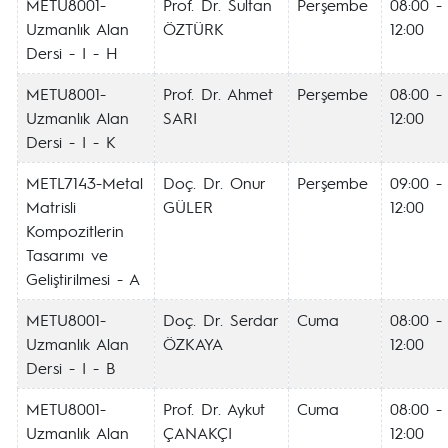
METU8001-
Prof. Dr. Sultan
Perşembe
08:00 -
Uzmanlık Alan
ÖZTÜRK
12:00
Dersi - I - H
METU8001-
Prof. Dr. Ahmet
Perşembe
08:00 -
Uzmanlık Alan
SARI
12:00
Dersi - I - K
METL7143-Metal
Doç. Dr. Onur
Perşembe
09:00 -
Matrisli
GÜLER
12:00
Kompozitlerin
Tasarımı ve
Geliştirilmesi - A
METU8001-
Doç. Dr. Serdar
Cuma
08:00 -
Uzmanlık Alan
ÖZKAYA
12:00
Dersi - I - B
METU8001-
Prof. Dr. Aykut
Cuma
08:00 -
Uzmanlık Alan
ÇANAKÇI
12:00