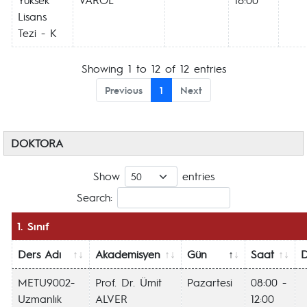
Lisans
Tezi - K
Showing 1 to 12 of 12 entries
Previous
1
Next
DOKTORA
Show
entries
Search:
1. Sınıf
Ders Adı
Akademisyen
Gün
Saat
D
METU9002-
Prof. Dr. Ümit
Pazartesi
08:00 -
Uzmanlık
ALVER
12:00