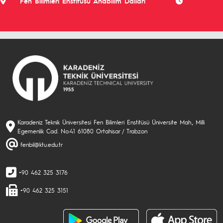
Fen Bilimleri Enstitüsü Anabilim Dalları
Karadeniz Teknik Üniversitesi Fen Bilimleri Enstitüsü Üniversite Mah., Milli
Egemenlik Cad. No:41 61080 Ortahisar / Trabzon
fenbil@ktu.edu.tr
+90 462 325 3176
+90 462 325 3151