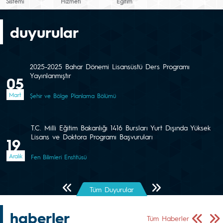
Sistemi
Hizmeti
Eğitim
duyurular
2025-2025 Bahar Dönemi Lisansüstü Ders Programı
Yayınlanmıştır
05
Mart
Şehir ve Bölge Planlama Bölümü
T.C. Milli Eğitim Bakanlığı 1416 Bursları Yurt Dışında Yüksek
Lisans ve Doktora Programı Başvuruları
19
Aralık
Fen Bilimleri Enstitüsü
Önceki Sayfa
Sonraki Sayfa
Tüm Duyurular
haberler
Önceki Sa
Sonr
Tüm Haberler