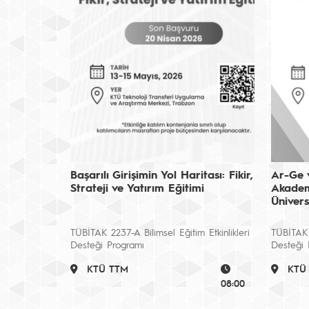
Başarılı Girişimin Yol Haritası: Fikir,
Ar-Ge 
Strateji ve Yatırım Eğitimi
Akadem
Ünivers
TÜBİTAK 2237-A Bilimsel Eğitim Etkinlikleri
TÜBİTAK 2
Desteği Programı
Desteği 
KTÜ TTM
KTÜ
08:00