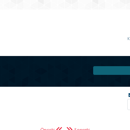
K
Önceki
Sonraki