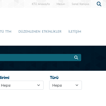
KTÜ Anasayfa
Mezun
Sanal Kampüs
TÜ TTM
DÜZENLENEN ETKİNLİKLER
İLETİŞİM
Birimi
Türü