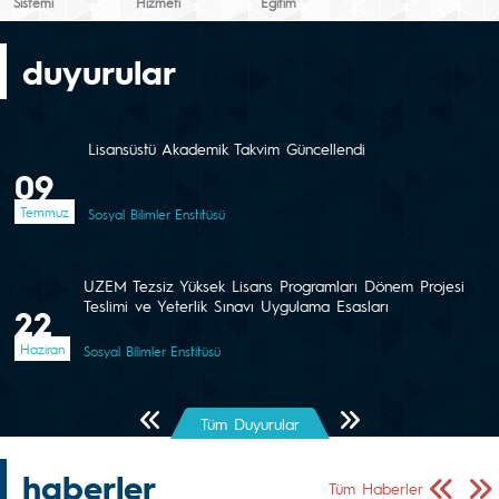
Sistemi
Hizmeti
Eğitim
duyurular
Lisansüstü Akademik Takvim Güncellendi
09
Temmuz
Sosyal Bilimler Enstitüsü
UZEM Tezsiz Yüksek Lisans Programları Dönem Projesi
Teslimi ve Yeterlik Sınavı Uygulama Esasları
22
Haziran
Sosyal Bilimler Enstitüsü
Önceki Sayfa
Sonraki Sayfa
Tüm Duyurular
haberler
Önceki Sa
Sonr
Tüm Haberler