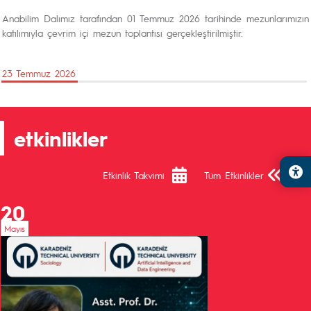
Anabilim Dalımız tarafından 01 Temmuz 2026 tarihinde mezunlarımızın
katılımıyla çevrim içi mezun toplantısı gerçekleştirilmiştir.
23 Temmuz 2026
etkinlikler
Önceki Sa
Sonra
Etkinlik Takvimi
Tüm Etkinlikler
20
Mayıs