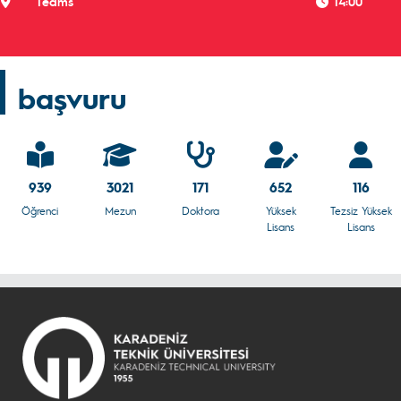
Teams
14:00
başvuru
939
3021
171
652
116
Öğrenci
Mezun
Doktora
Yüksek
Tezsiz Yüksek
Lisans
Lisans