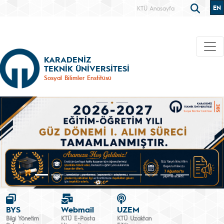
EN
KTÜ Anasayfa
KARADENİZ
TEKNİK ÜNİVERSİTESİ
Sosyal Bilimler Enstitüsü
BYS
Webmail
UZEM
Bilgi Yönetim
KTÜ E-Posta
KTÜ Uzaktan