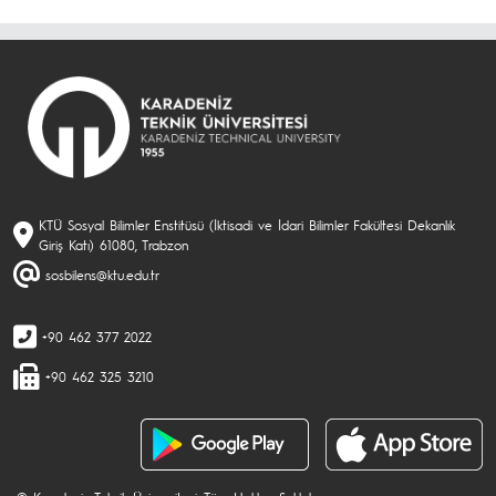
KTÜ Sosyal Bilimler Enstitüsü (İktisadi ve İdari Bilimler Fakültesi Dekanlık
Giriş Katı) 61080, Trabzon
sosbilens@ktu.edu.tr
+90 462 377 2022
+90 462 325 3210