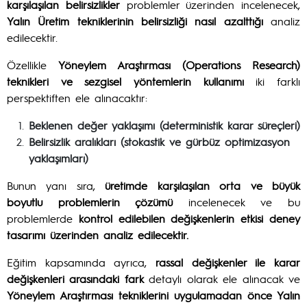
karşılaşılan belirsizlikler
problemler üzerinden incelenecek,
Yalın Üretim tekniklerinin belirsizliği nasıl azalttığı
analiz
edilecektir.
Özellikle
Yöneylem Araştırması (Operations Research)
teknikleri ve sezgisel yöntemlerin kullanımı
iki farklı
perspektiften ele alınacaktır:
Beklenen değer yaklaşımı (deterministik karar süreçleri)
Belirsizlik aralıkları (stokastik ve gürbüz optimizasyon
yaklaşımları)
Bunun yanı sıra,
üretimde karşılaşılan orta ve büyük
boyutlu problemlerin çözümü
incelenecek ve bu
problemlerde
kontrol edilebilen değişkenlerin etkisi deney
tasarımı üzerinden analiz edilecektir.
Eğitim kapsamında ayrıca,
rassal değişkenler ile karar
değişkenleri arasındaki fark
detaylı olarak ele alınacak ve
Yöneylem Araştırması tekniklerini uygulamadan önce Yalın