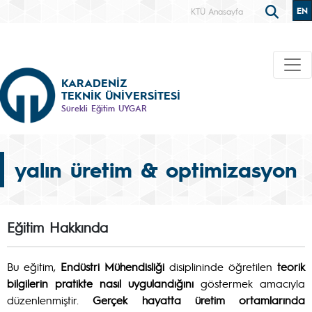
EN
KTÜ Anasayfa
KARADENİZ
TEKNİK ÜNİVERSİTESİ
Sürekli Eğitim UYGAR
yalın üretim & optimizasyon
Eğitim Hakkında
Bu eğitim,
Endüstri Mühendisliği
disiplininde öğretilen
teorik
bilgilerin pratikte nasıl uygulandığını
göstermek amacıyla
düzenlenmiştir.
Gerçek hayatta üretim ortamlarında