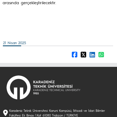
arasında gerçekleştirilecektir.
21 Nisan 2025
Karadeniz Teknik Üniversitesi Kanuni Kampüsü, İktisadi ve İdari Bilimler
Fakültesi Ek Binası 1.Kat 61080 Trabzon / TÜRKİYE