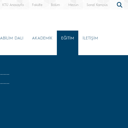
KTÜ Anasayfa
Fakülte
Bölüm
Mezun
Sanal Kampüs
ABİLİM DALI
AKADEMİK
EĞİTİM
İLETİŞİM