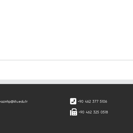
azintip@ktu.edu.tr
+90 462 377 5106
+90 462 325 0518