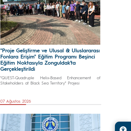
"Proje Geliştirme ve Ulusal & Uluslararası
Fonlara Erişim" Eğitim Programı Beşinci
Eğitim Noktasıyla Zonguldak'ta
Gerçekleştirildi
"QUEST-Quadruple Helix-Based Enhancement of
Stakeholders at Black Sea Territory" Projesi
07 Ağustos 2026