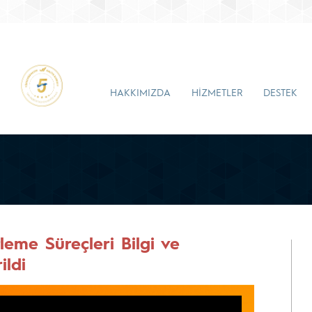
HAKKIMIZDA
HİZMETLER
DESTEK
leme Süreçleri Bilgi ve
ildi