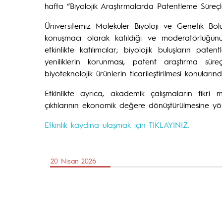
hafta “Biyolojik Araştırmalarda Patentleme Süreçleri”
Üniversitemiz Moleküler Biyoloji ve Genetik B
konuşmacı olarak katıldığı ve moderatörlüğün
etkinlikte katılımcılar; biyolojik buluşların paten
yeniliklerin korunması, patent araştırma süreçl
biyoteknolojik ürünlerin ticarileştirilmesi konuları
Etkinlikte ayrıca, akademik çalışmaların fikri
çıktılarının ekonomik değere dönüştürülmesine yöne
Etkinlik kaydına ulaşmak için TIKLAYINIZ.
20 Nisan 2026