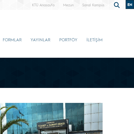
EN
KTÜ Anasayfa
Mezun
Sanal Kampüs
FORMLAR
YAYINLAR
PORTFÖY
İLETİŞİM