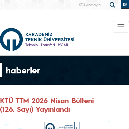
EN
KTÜ Anasayfa
KARADENİZ
TEKNİK ÜNİVERSİTESİ
Teknoloji Transferi UYGAR
haberler
KTÜ TTM 2026 Nisan Bülteni
(126. Sayı) Yayınlandı