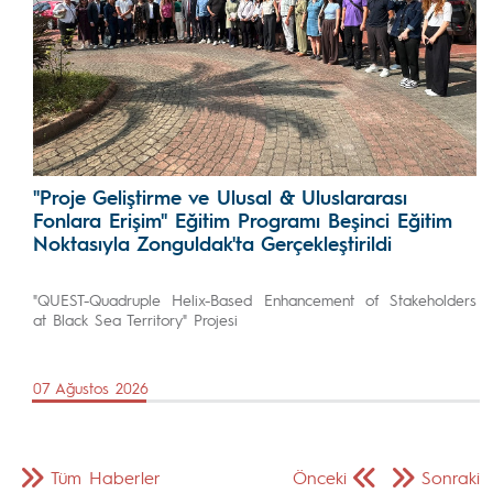
"Proje Geliştirme ve Ulusal & Uluslararası
Fonlara Erişim" Eğitim Programı Beşinci Eğitim
Noktasıyla Zonguldak'ta Gerçekleştirildi
"QUEST-Quadruple Helix-Based Enhancement of Stakeholders
at Black Sea Territory" Projesi
07 Ağustos 2026
Tüm Haberler
Önceki
Sonraki