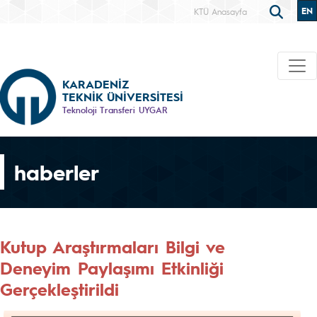
EN
KTÜ Anasayfa
KARADENİZ
TEKNİK ÜNİVERSİTESİ
Teknoloji Transferi UYGAR
haberler
Kutup Araştırmaları Bilgi ve
Deneyim Paylaşımı Etkinliği
Gerçekleştirildi