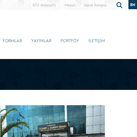
EN
KTÜ Anasayfa
Mezun
Sanal Kampüs
FORMLAR
YAYINLAR
PORTFÖY
İLETİŞİM