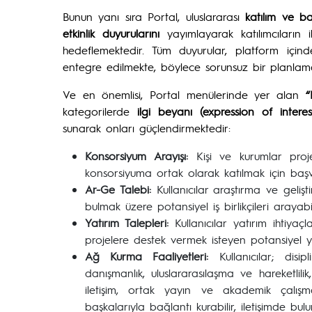
Bunun yanı sıra Portal, uluslararası
katılım ve b
etkinlik duyurularını
yayımlayarak katılımcıların 
hedeflemektedir. Tüm duyurular, platform için
entegre edilmekte, böylece sorunsuz bir planlama
Ve en önemlisi, Portal menülerinde yer alan
“
kategorilerde
ilgi beyanı (expression of interes
sunarak onları güçlendirmektedir:
Konsorsiyum Arayışı:
Kişi ve kurumlar proje
konsorsiyuma ortak olarak katılmak için başv
Ar-Ge Talebi:
Kullanıcılar araştırma ve gelişt
bulmak üzere potansiyel iş birlikçileri arayabil
Yatırım Talepleri:
Kullanıcılar yatırım ihtiyaçl
projelere destek vermek isteyen potansiyel yat
Ağ Kurma Faaliyetleri:
Kullanıcılar; disi
danışmanlık, uluslararasılaşma ve hareketlilik,
iletişim, ortak yayın ve akademik çalışmal
başkalarıyla bağlantı kurabilir, iletişimde bulun