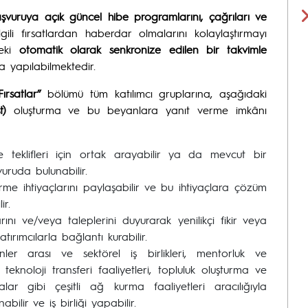
aşvuruya açık güncel
hibe programlarını, çağrıları ve
ilgili fırsatlardan haberdar olmalarını kolaylaştırmayı
deki
otomatik olarak senkronize edilen bir takvimle
 yapılabilmektedir.
Fırsatlar”
bölümü tüm katılımcı gruplarına, aşağıdaki
t)
oluşturma ve bu beyanlara yanıt verme imkânı
 teklifleri için ortak arayabilir ya da mevcut bir
uruda bulunabilir.
irme ihtiyaçlarını paylaşabilir ve bu ihtiyaçlara çözüm
ir.
arını ve/veya taleplerini duyurarak yenilikçi fikir veya
ırımcılarla bağlantı kurabilir.
plinler arası ve sektörel iş birlikleri, mentorluk ve
 teknoloji transferi faaliyetleri, topluluk oluşturma ve
ar gibi çeşitli ağ kurma faaliyetleri aracılığıyla
abilir ve iş birliği yapabilir.