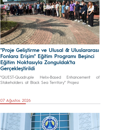
"Proje Geliştirme ve Ulusal & Uluslararası
Fonlara Erişim" Eğitim Programı Beşinci
Eğitim Noktasıyla Zonguldak'ta
Gerçekleştirildi
"QUEST-Quadruple Helix-Based Enhancement of
Stakeholders at Black Sea Territory" Projesi
07 Ağustos 2026