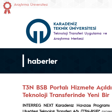
Araştırma Üniversitesi
KARADENİZ
TEKNİK ÜNİVERSİTESİ
Teknoloji Transferi Uygulama ve
Araştırma Merkezi
haberler
T3N BSB Portalı Hizmete Açıld
Teknoloji Transferinde Yeni Bi
INTERREG NEXT Karadeniz Havzası Programı
t
Ulusötesi Teknoloji Transferi Ağı (T3N-BSB)"
projes