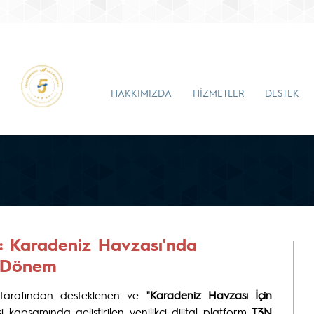
HAKKIMIZDA
HİZMETLER
DESTEK
ı: Karadeniz Havzası'nda
r Dönem
arafından desteklenen ve
"Karadeniz Havzası İçin
i kapsamında geliştirilen yenilikçi dijital platform
T3N