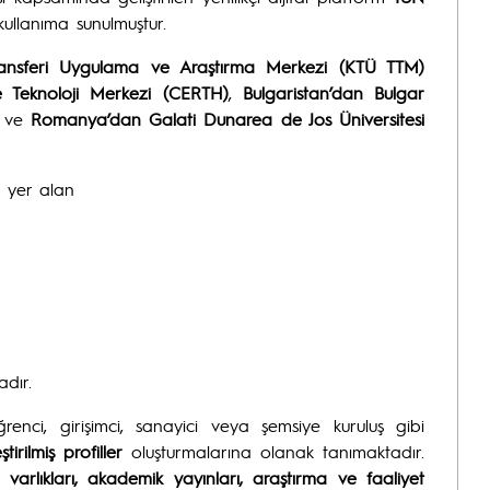
ullanıma sunulmuştur.
 Transferi Uygulama ve Araştırma Merkezi (KTÜ TTM)
e Teknoloji Merkezi (CERTH)
,
Bulgaristan’dan Bulgar
ve
Romanya’dan Galati Dunarea de Jos Üniversitesi
k yer alan
dır.
ğrenci, girişimci, sanayici veya şemsiye kuruluş gibi
irilmiş profiller
oluşturmalarına olanak tanımaktadır.
et varlıkları, akademik yayınları, araştırma ve faaliyet