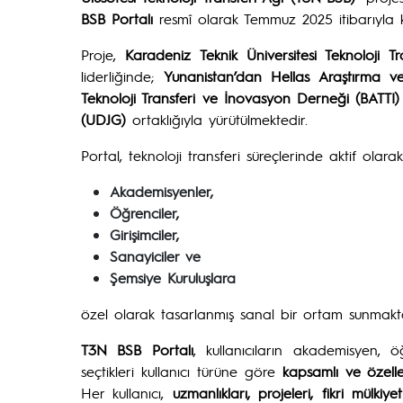
BSB Portalı
resmî olarak Temmuz 2025 itibarıyla k
Proje,
Karadeniz Teknik Üniversitesi Teknoloji
liderliğinde;
Yunanistan’dan Hellas Araştırma v
Teknoloji Transferi ve İnovasyon Derneği (BATTI)
(UDJG)
ortaklığıyla yürütülmektedir.
Portal, teknoloji transferi süreçlerinde aktif olara
Akademisyenler,
Öğrenciler,
Girişimciler,
Sanayiciler ve
Şemsiye Kuruluşlara
özel olarak tasarlanmış sanal bir ortam sunmakta
T3N BSB Portalı
, kullanıcıların akademisyen, ö
seçtikleri kullanıcı türüne göre
kapsamlı ve özelleşt
Her kullanıcı,
uzmanlıkları,
projeleri, fikri mülkiy