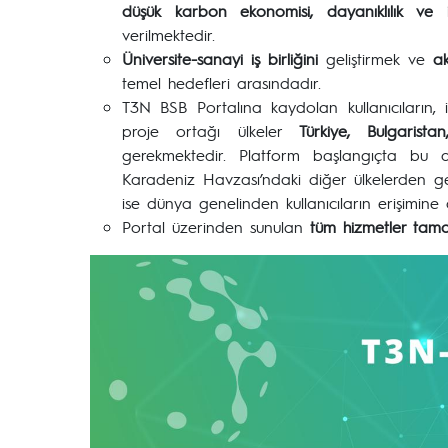
düşük karbon ekonomisi, dayanıklılık ve i
verilmektedir.
Üniversite-sanayi iş birliğini
geliştirmek ve
ak
temel hedefleri arasındadır.
T3N BSB Portalına kaydolan kullanıcıların, i
proje ortağı ülkeler
Türkiye, Bulgaris
gerekmektedir. Platform başlangıçta bu d
Karadeniz Havzası’ndaki diğer ülkelerden g
ise dünya genelinden kullanıcıların erişimine a
Portal üzerinden sunulan
tüm hizmetler tama