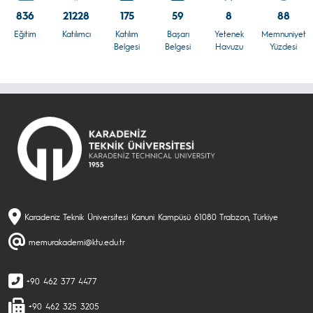
836
21228
175
59
8
88
Eğitim
Katılımcı
Katılım
Başarı
Yetenek
Memnuniyet
Belgesi
Belgesi
Havuzu
Yüzdesi
Karadeniz Teknik Üniversitesi Kanuni Kampüsü 61080 Trabzon, Türkiye
memurakademi@ktu.edu.tr
+90 462 377 4477
+90 462 325 3205