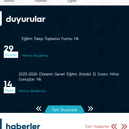
Sistemi
Hizmeti
Eğitim
duyurular
Eğitim Talep Toplama Formu Hk
29
Haziran
Memur Akademisi
2025-2026 Dönemi Genel Eğitim (Modül 2) Sınavı Nihai
Sonuçları Hk
14
Mayıs
Memur Akademisi
Önceki Sayfa
Sonraki Sayfa
Tüm Duyurular
haberler
Önceki Sa
Sonr
Tüm Haberler