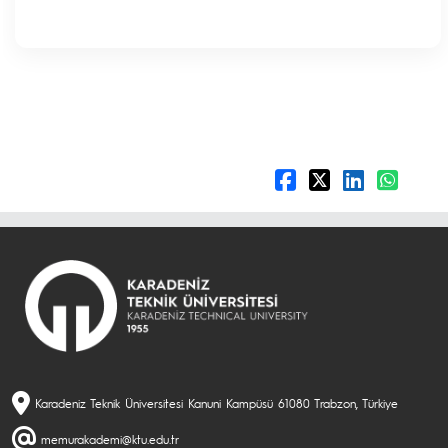
Karadeniz Teknik Üniversitesi Kanuni Kampüsü 61080 Trabzon, Türkiye
memurakademi@ktu.edu.tr