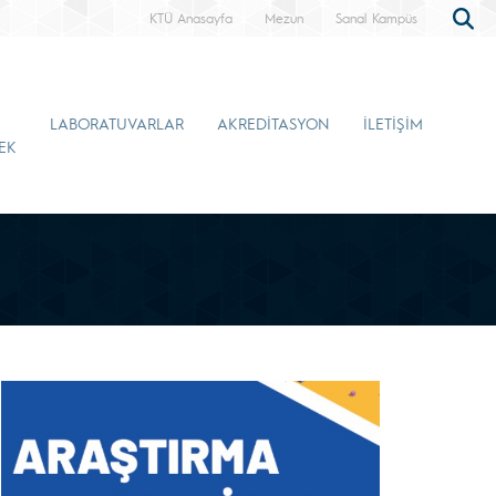
KTÜ Anasayfa
Mezun
Sanal Kampüs
LABORATUVARLAR
AKREDİTASYON
İLETİŞİM
EK