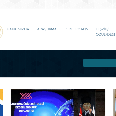
HAKKIMIZDA
ARAŞTIRMA
PERFORMANS
TEŞVİK/
ÖDÜL/DEST