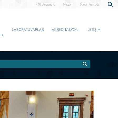
KTÜ Anasayfa
Mezun
Sanal Kampüs
LABORATUVARLAR
AKREDİTASYON
İLETİŞİM
EK