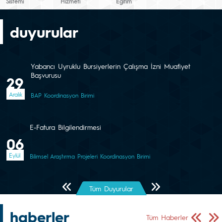
Sistemi
Hizmeti
Eğitim
duyurular
Yabancı Uyruklu Bursiyerlerin Çalışma İzni Muafiyet
Başvurusu
29
Aralık
BAP Koordinasyon Birimi
E-Fatura Bilgilendirmesi
06
Eylül
Bilimsel Araştırma Projeleri Koordinasyon Birimi
Önceki Sayfa
Sonraki Sayfa
Tüm Duyurular
haberler
Önceki Sa
Sonr
Tüm Haberler