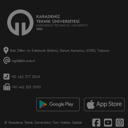
Batı Dilleri ve Edebiyatı Bölümü, Kanuni Kampüsü, 61080, Trabzon
ingdil@ktu.edu.tr
+90 462 377 3549
+90 462 325 5593
© Karadeniz Teknik Üniversitesi. Tüm Hakları Saklıdır