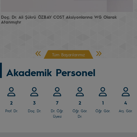
Doç. Dr. Ali Şükrü ÖZBAY COST Aksiyonlarına WG Olarak
Atanmıştır
Önceki Sayfa
Sonraki Sayfa
Tüm Başarılarımız
Akademik Personel
2
3
7
2
1
4
Prof. Dr.
Doç. Dr.
Dr. Öğr.
Öğr. Gör.
Öğr. Gör.
Arş. Gör.
Üyesi
Dr.