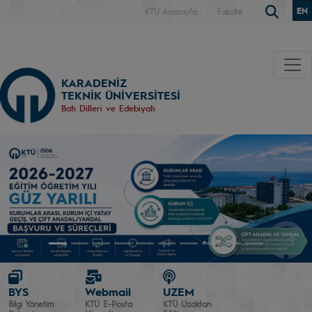
EN
KTÜ Anasayfa
Fakülte
KARADENİZ
TEKNİK ÜNİVERSİTESİ
Batı Dilleri ve Edebiyatı
BYS
Webmail
UZEM
Bilgi Yönetim
KTÜ E-Posta
KTÜ Uzaktan