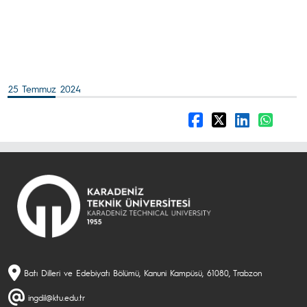
25 Temmuz 2024
Batı Dilleri ve Edebiyatı Bölümü, Kanuni Kampüsü, 61080, Trabzon
ingdil@ktu.edu.tr