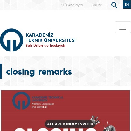
EN
KTÜ Anasayfa
Fakülte
KARADENİZ
TEKNİK ÜNİVERSİTESİ
Batı Dilleri ve Edebiyatı
closing remarks