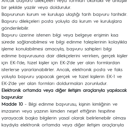
Ancak başvuru dilekçeleri veya formları okunaklı ve anlaşılır
bir şekilde yazılır veya doldurulur.
Başvurunun kurum ve kuruluşa ulaştığı tarih başvuru tarihidir.
Başvuru dilekçeleri posta yoluyla da kurum ve kuruluşlara
gönderilebilir.
Başvuru üzerine istenen bilgi veya belgeye erişimin kısa
sürede sağlanabilmesi ve bilgi edinme taleplerinin kolaylıkla
işleme konulabilmesi amacıyla, başvuru sahipleri bilgi
edinme başvurusuna dair dilekçelerini verirken, gerçek kişiler
için EK-1'de, tüzel kişiler için EK-2'de yer alan formlardan
isterlerse yararlanabilirler. Ancak, elektronik posta ve faks
yoluyla başvuru yapacak gerçek ve tüzel kişilerin EK-1 ve
EK-2'de yer alan formları doldurmaları zorunludur.
Elektronik ortamda veya diğer iletişim araçlarıyla yapılacak
başvurular
Madde 10
- Bilgi edinme başvurusu, kişinin kimliğinin ve
imzasının veya yazının kimden neşet ettiğinin tespitine
yarayacak başka bilgilerin yasal olarak belirlenebilir olması
kaydıyla elektronik ortamda veya diğer iletişim araçlarıyla