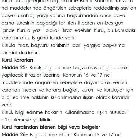
İkinci fıkra gereğince bilgi edinme istemi Kanunun 16 ve 17
nci maddelerinde öngörülen sebeplerle reddedilmiş sayılan
başvuru sahibi, yargı yoluna başvurmadan önce dava
açma süresinin başladığı tarihten itibaren on beş gün
içinde Kurula yazılı olarak itiraz edebilir. Kurul, bu konudaki
kararını otuz iş günü içinde verir.
Kurula itiraz, başvuru sahibinin idari yargıya başvurma
süresini durdurur.
Kurul kararları
Madde 25-
Kurul; bilgi edinme başvurusuyla ilgili olarak
yapılacak itirazlar üzerine, Kanunun 16 ve 17 nci
maddelerinde öngörülen sebeplere dayanılarak verilen
kararları inceler ve karara bağlar; kurum ve kuruluşlar için
bilgi edinme hakkının kullanılmasına ilişkin olarak kararlar
verir.
Kurul, bilgi edinme hakkının kullanılmasına ilişkin hususları
düzenlemeye yetkilidir.
Kurul tarafından istenen bilgi veya belgeler
Madde 26–
Bilgi edinme istemi Kanunun 16 ve 17 nci