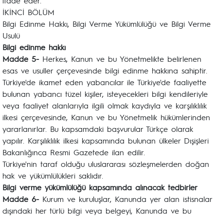
ifade eder.
İKİNCİ BÖLÜM
Bilgi Edinme Hakkı, Bilgi Verme Yükümlülüğü ve Bilgi Verme
Usulü
Bilgi edinme hakkı
Madde 5-
Herkes, Kanun ve bu Yönetmelikte belirlenen
esas ve usuller çerçevesinde bilgi edinme hakkına sahiptir.
Türkiye'de ikamet eden yabancılar ile Türkiye'de faaliyette
bulunan yabancı tüzel kişiler, isteyecekleri bilgi kendileriyle
veya faaliyet alanlarıyla ilgili olmak kaydıyla ve karşılıklılık
ilkesi çerçevesinde, Kanun ve bu Yönetmelik hükümlerinden
yararlanırlar. Bu kapsamdaki başvurular Türkçe olarak
yapılır. Karşılıklılık ilkesi kapsamında bulunan ülkeler Dışişleri
Bakanlığınca Resmi Gazetede ilan edilir.
Türkiye'nin taraf olduğu uluslararası sözleşmelerden doğan
hak ve yükümlülükleri saklıdır.
Bilgi verme yükümlülüğü kapsamında alınacak tedbirler
Madde 6-
Kurum ve kuruluşlar, Kanunda yer alan istisnalar
dışındaki her türlü bilgi veya belgeyi, Kanunda ve bu