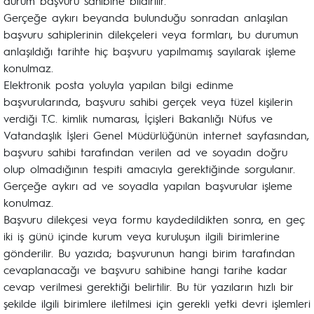
durum başvuru sahibine bildirilir.
Gerçeğe aykırı beyanda bulunduğu sonradan anlaşılan
başvuru sahiplerinin dilekçeleri veya formları, bu durumun
anlaşıldığı tarihte hiç başvuru yapılmamış sayılarak işleme
konulmaz.
Elektronik posta yoluyla yapılan bilgi edinme
başvurularında, başvuru sahibi gerçek veya tüzel kişilerin
verdiği T.C. kimlik numarası, İçişleri Bakanlığı Nüfus ve
Vatandaşlık İşleri Genel Müdürlüğünün internet sayfasından,
başvuru sahibi tarafından verilen ad ve soyadın doğru
olup olmadığının tespiti amacıyla gerektiğinde sorgulanır.
Gerçeğe aykırı ad ve soyadla yapılan başvurular işleme
konulmaz.
Başvuru dilekçesi veya formu kaydedildikten sonra, en geç
iki iş günü içinde kurum veya kuruluşun ilgili birimlerine
gönderilir. Bu yazıda; başvurunun hangi birim tarafından
cevaplanacağı ve başvuru sahibine hangi tarihe kadar
cevap verilmesi gerektiği belirtilir. Bu tür yazıların hızlı bir
şekilde ilgili birimlere iletilmesi için gerekli yetki devri işlemleri