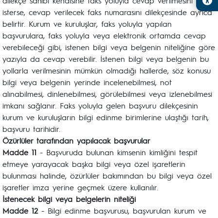
dilekçe sahibi kendisine faks yoluyla cevap verilmesini
isterse, cevap verilecek faks numarasını dilekçesinde ayrıca
belirtir. Kurum ve kuruluşlar, faks yoluyla yapılan
başvurulara, faks yoluyla veya elektronik ortamda cevap
verebileceği gibi, istenen bilgi veya belgenin niteliğine göre
yazıyla da cevap verebilir. İstenen bilgi veya belgenin bu
yollarla verilmesinin mümkün olmadığı hallerde, söz konusu
bilgi veya belgenin yerinde incelenebilmesi, not
alınabilmesi, dinlenebilmesi, görülebilmesi veya izlenebilmesi
imkanı sağlanır. Faks yoluyla gelen başvuru dilekçesinin
kurum ve kuruluşların bilgi edinme birimlerine ulaştığı tarih,
başvuru tarihidir.
Özürlüler tarafından yapılacak başvurular
Madde 11
- Başvuruda bulunan kimsenin kimliğini tespit
etmeye yarayacak başka bilgi veya özel işaretlerin
bulunması halinde, özürlüler bakımından bu bilgi veya özel
işaretler imza yerine geçmek üzere kullanılır.
İstenecek bilgi veya belgelerin niteliği
Madde 12
- Bilgi edinme başvurusu, başvurulan kurum ve