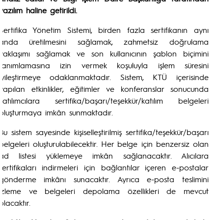
yazılım haline getirildi.
Sertifika Yönetim Sistemi, birden fazla sertifikanın aynı
anda üretilmesini sağlamak, zahmetsiz doğrulama
yaklaşımı sağlamak ve son kullanıcının şablon biçimini
tanımlamasına izin vermek koşuluyla işlem süresini
iyileştirmeye odaklanmaktadır. Sistem, KTÜ içerisinde
yapılan etkinlikler, eğitimler ve konferanslar sonucunda
katılımcılara sertifika/başarı/teşekkür/katılım belgeleri
oluşturmaya imkân sunmaktadır.
Bu sistem sayesinde kişiselleştirilmiş sertifika/teşekkür/başarı
belgeleri oluşturulabilecektir. Her belge için benzersiz olan
ad listesi yüklemeye imkân sağlanacaktır. Alıcılara
sertifikaları indirmeleri için bağlantılar içeren e-postalar
gönderme imkânı sunacaktır. Ayrıca e-posta teslimini
izleme ve belgeleri depolama özellikleri de mevcut
olacaktır.