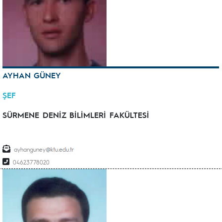
AYHAN GÜNEY
ŞEF
SÜRMENE DENİZ BİLİMLERİ FAKÜLTESİ
ayhanguney
04623778020