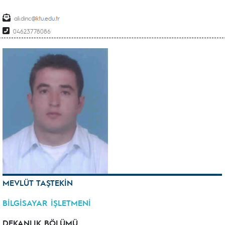
ali.dinc
04623778086
MEVLÜT TAŞTEKİN
BİLGİSAYAR İŞLETMENİ
DEKANLIK BÖLÜMÜ