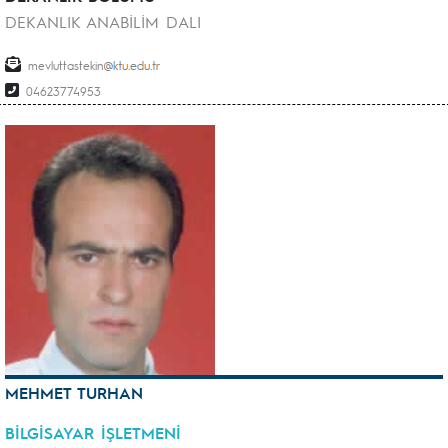
DEKANLIK ANABİLİM DALI
mevluttastekin
04623774953
MEHMET TURHAN
BİLGİSAYAR İŞLETMENİ