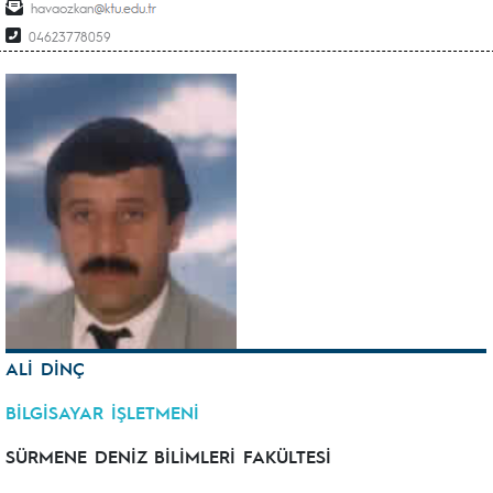
havaozkan
04623778059
ALİ DİNÇ
BİLGİSAYAR İŞLETMENİ
SÜRMENE DENİZ BİLİMLERİ FAKÜLTESİ