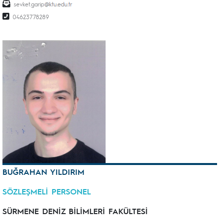
sevket.garip
04623778289
BUĞRAHAN YILDIRIM
SÖZLEŞMELİ PERSONEL
SÜRMENE DENİZ BİLİMLERİ FAKÜLTESİ