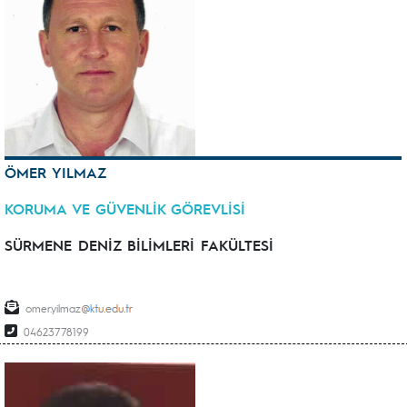
ÖMER YILMAZ
KORUMA VE GÜVENLİK GÖREVLİSİ
SÜRMENE DENİZ BİLİMLERİ FAKÜLTESİ
omer.yilmaz
04623778199