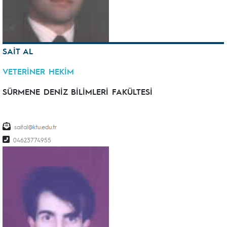
SAİT AL
VETERİNER HEKİM
SÜRMENE DENİZ BİLİMLERİ FAKÜLTESİ
saital
04623774955