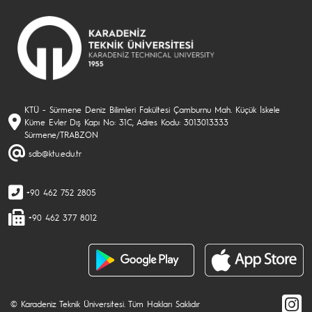
KTÜ - Sürmene Deniz Bilimleri Fakültesi Çamburnu Mah. Küçük İskele
Küme Evler Dış Kapı No: 31C, Adres Kodu: 3013013333
Sürmene/TRABZON
sdb@ktu.edu.tr
+90 462 752 2805
+90 462 377 8012
© Karadeniz Teknik Üniversitesi. Tüm Hakları Saklıdır