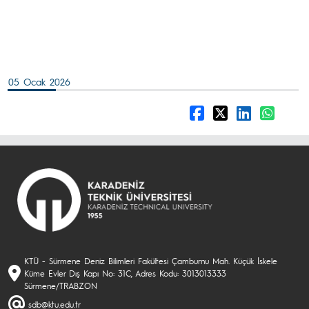
05 Ocak 2026
KTÜ - Sürmene Deniz Bilimleri Fakültesi Çamburnu Mah. Küçük İskele
Küme Evler Dış Kapı No: 31C, Adres Kodu: 3013013333
Sürmene/TRABZON
sdb@ktu.edu.tr