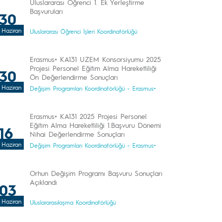
Uluslararası Öğrenci 1. Ek Yerleştirme
Başvuruları
30
Haziran
Uluslararası Öğrenci İşleri Koordinatörlüğü
Erasmus+ KA131 UZEM Konsorsiyumu 2025
Projesi Personel Eğitim Alma Hareketliliği
30
Ön Değerlendirme Sonuçları
Haziran
Değişim Programları Koordinatörlüğü - Erasmus+
Erasmus+ KA131 2025 Projesi Personel
Eğitim Alma Hareketliliği 1.Başvuru Dönemi
16
Nihai Değerlendirme Sonuçları
Haziran
Değişim Programları Koordinatörlüğü - Erasmus+
Orhun Değişim Programı Başvuru Sonuçları
Açıklandı
03
Haziran
Uluslararasılaşma Koordinatörlüğü