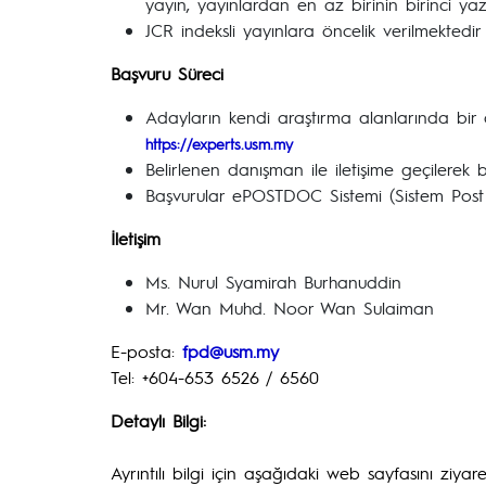
yayın, yayınlardan en az birinin birinci y
JCR indeksli yayınlara öncelik verilmektedir
Başvuru Süreci
Adayların kendi araştırma alanlarında bir 
https://experts.usm.my
Belirlenen danışman ile iletişime geçilerek 
Başvurular ePOSTDOC Sistemi (Sistem Post 
İletişim
Ms. Nurul Syamirah Burhanuddin
Mr. Wan Muhd. Noor Wan Sulaiman
E-posta:
fpd@usm.my
Tel: +604-653 6526 / 6560
Detaylı Bilgi:
Ayrıntılı bilgi için aşağıdaki web sayfasını ziyaret