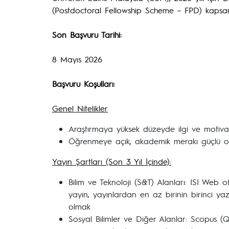
(Postdoctoral Fellowship Scheme – FPD) kapsam
Son Başvuru Tarihi:
8 Mayıs 2026
Başvuru Koşulları:
Genel Nitelikler
Araştırmaya yüksek düzeyde ilgi ve motiva
Öğrenmeye açık, akademik merakı güçlü 
Yayın Şartları (Son 3 Yıl İçinde):
Bilim ve Teknoloji (S&T) Alanları: ISI We
yayın, yayınlardan en az birinin birinci y
olmak
Sosyal Bilimler ve Diğer Alanlar: Scopus (