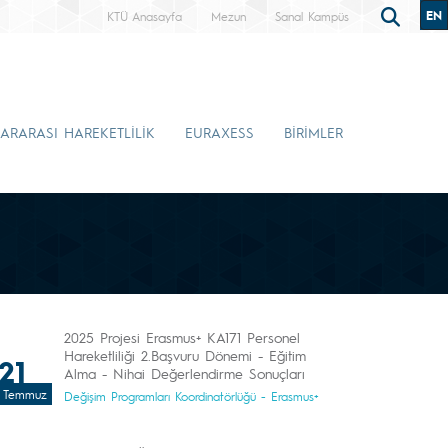
EN
KTÜ Anasayfa
Mezun
Sanal Kampüs
ARARASI HAREKETLİLİK
EURAXESS
BİRİMLER
2025 Projesi Erasmus+ KA171 Personel
Hareketliliği 2.Başvuru Dönemi - Eğitim
21
Alma - Nihai Değerlendirme Sonuçları
Temmuz
Değişim Programları Koordinatörlüğü - Erasmus+