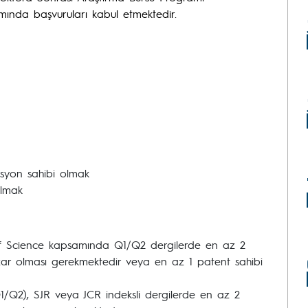
ında başvuruları kabul etmektedir.
syon sahibi olmak
olmak
b of Science kapsamında Q1/Q2 dergilerde en az 2
azar olması gerekmektedir veya en az 1 patent sahibi
Q1/Q2), SJR veya JCR indeksli dergilerde en az 2