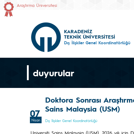
Araştırma Üniversitesi
KARADENİZ
TEKNİK ÜNİVERSİTESİ
Dış İlişkiler Genel Koordinatörlüğü
duyurular
Doktora Sonrası Araştırma
Sains Malaysia (USM)
07
Nisan
Dış İlişkiler Genel Koordinatörlüğü
Universiti Sains Malaysia (USM), 2026 yılı için