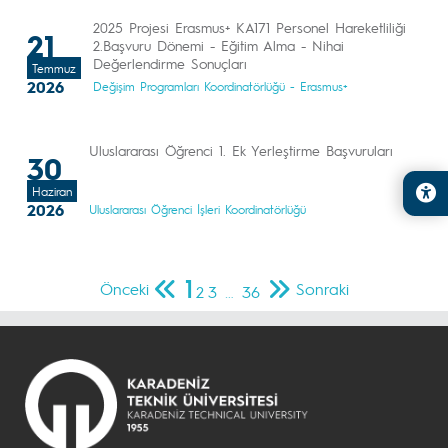
2025 Projesi Erasmus+ KA171 Personel Hareketliliği
21
2.Başvuru Dönemi - Eğitim Alma - Nihai
Değerlendirme Sonuçları
Temmuz
2026
Değişim Programları Koordinatörlüğü - Erasmus+
Uluslararası Öğrenci 1. Ek Yerleştirme Başvuruları
30
Haziran
2026
Uluslararası Öğrenci İşleri Koordinatörlüğü
1
Önceki
Sonraki
2
3
…
36