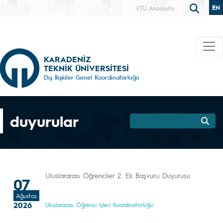
EN
KTÜ Anasayfa
KARADENİZ
TEKNİK ÜNİVERSİTESİ
Dış İlişkiler Genel Koordinatörlüğü
duyurular
Uluslararası Öğrenciler 2. Ek Başvuru Duyurusu
07
Ağustos
2026
Uluslararası Öğrenci İşleri Koordinatörlüğü