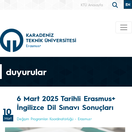
EN
KTÜ Anasayfa
KARADENİZ
TEKNİK ÜNİVERSİTESİ
Erasmus+
duyurular
6 Mart 2025 Tarihli Erasmus+
İngilizce Dil Sınavı Sonuçları
10
Mart
Değişim Programları Koordinatörlüğü - Erasmus+