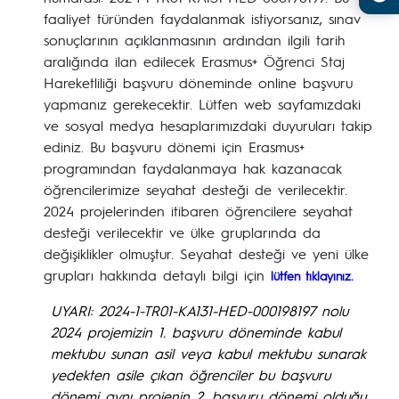
faaliyet türünden faydalanmak istiyorsanız, sınav
sonuçlarının açıklanmasının ardından ilgili tarih
aralığında ilan edilecek Erasmus+ Öğrenci Staj
Hareketliliği başvuru döneminde online başvuru
yapmanız gerekecektir. Lütfen web sayfamızdaki
ve sosyal medya hesaplarımızdaki duyuruları takip
ediniz. Bu başvuru dönemi için Erasmus+
programından faydalanmaya hak kazanacak
öğrencilerimize seyahat desteği de verilecektir.
2024 projelerinden itibaren öğrencilere seyahat
desteği verilecektir ve ülke gruplarında da
değişiklikler olmuştur. Seyahat desteği ve yeni ülke
grupları hakkında detaylı bilgi için
lütfen tıklayınız.
UYARI:
2024-1-TR01-KA131-HED-000198197 nolu
2024 projemizin 1. başvuru döneminde kabul
mektubu sunan asil veya kabul mektubu sunarak
yedekten asile çıkan öğrenciler bu başvuru
dönemi aynı projenin 2. başvuru dönemi olduğu