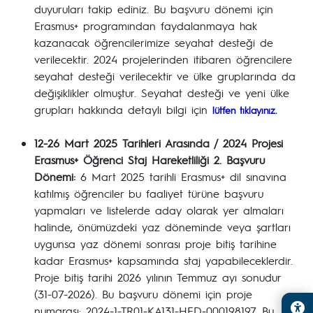
duyuruları takip ediniz. Bu başvuru dönemi için
Erasmus+ programından faydalanmaya hak
kazanacak öğrencilerimize seyahat desteği de
verilecektir. 2024 projelerinden itibaren öğrencilere
seyahat desteği verilecektir ve ülke gruplarında da
değişiklikler olmuştur. Seyahat desteği ve yeni ülke
grupları hakkında detaylı bilgi için
lütfen tıklayınız.
12-26 Mart 2025 Tarihleri Arasında / 2024 Projesi
Erasmus+ Öğrenci Staj Hareketliliği 2. Başvuru
Dönemi:
6 Mart 2025 tarihli Erasmus+ dil sınavına
katılmış öğrenciler bu faaliyet türüne başvuru
yapmaları ve listelerde aday olarak yer almaları
halinde, önümüzdeki yaz döneminde veya şartları
uygunsa yaz dönemi sonrası proje bitiş tarihine
kadar Erasmus+ kapsamında staj yapabileceklerdir.
Proje bitiş tarihi 2026 yılının Temmuz ayı sonudur
(31-07-2026). Bu başvuru dönemi için proje
numarası: 2024-1-TR01-KA131-HED-000198197. Bu