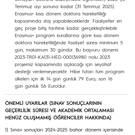
Temmuz ayı sonuna kadar (31 Temmuz 2025)
Erasmus+ kısa dönem doktora hareketliliği
kapsamında staj yapabileceklerdir. Faaliyetler en
geç proje bitiş tarihine kadar gerçekleştirilebilir.
Erasmus+ program kurallarına göre kısa dönem
doktora hareketliliğinde faaliyet süresi minimum 5
gün, maksimum 30 gündür. Bu başvuru dönemi
2023-TR01-KA131-HED-000136980 nolu 2023
projemiz kapsamında açılacağı için seyahat
desteği verilemeyecektir. Hibe tutarı tüm program
ülkeleri için ilk 14 gün günlük 79 Euro, son 16
gün günlük 56 Euro'dur.
ÖNEMLİ UYARILAR (SINAV SONUÇLARININ
GEÇERLİLİK SÜRESİ VE AKADEMİK ORTALAMASI
HENÜZ OLUŞMAMIŞ ÖĞRENCİLER HAKKINDA)
1) Sınav sonuçları 2024-2025 bahar dönemi içerisinde