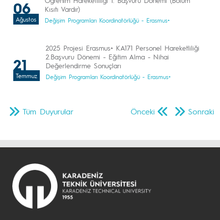
Öğrenim Hareketliliği 1. Başvuru Dönemi (Bölüm
06
Kısıtı Vardır)
Ağustos
Değişim Programları Koordinatörlüğü - Erasmus+
2025 Projesi Erasmus+ KA171 Personel Hareketliliği
2.Başvuru Dönemi - Eğitim Alma - Nihai
21
Değerlendirme Sonuçları
Temmuz
Değişim Programları Koordinatörlüğü - Erasmus+
Tüm Duyurular
Önceki
Sonraki