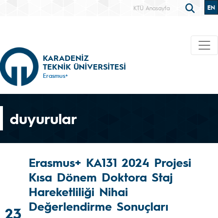
EN
KTÜ Anasayfa
KARADENİZ
TEKNİK ÜNİVERSİTESİ
Erasmus+
duyurular
Erasmus+ KA131 2024 Projesi
Kısa Dönem Doktora Staj
Hareketliliği Nihai
Değerlendirme Sonuçları
23