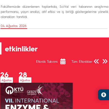
Fakültemizde düzenlenen toplantıda, SciVal veri tabanının araştırma
performansı, yayın analizi, atıf etkisi ve iş birliği göstergelerine yönelik
olanakları tanıtıldı.
04 Ağustos 2026
etkinlikler
Önceki Sa
Sonra
Etkinlik Takvimi
Tüm Etkinlikler
26
28
Ağustos
Ağustos