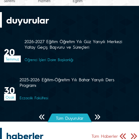
Sistemi
Hizmeti
Eğitim
duyurular
2026-2027 Eğitim Öğretim Yılı Güz Yarıyılı Merkezi
Yatay Geçiş Başvuru ve Süreçleri
20
Temmuz
Öğrenci İşleri Daire Başkanlığı
2025-2026 Eğitim-Öğretim Yılı Bahar Yarıyılı Ders
Programı
30
Ocak
Eczacılık Fakültesi
Önceki Sayfa
Sonraki Sayfa
Tüm Duyurular
haberler
Önceki Sa
Sonr
Tüm Haberler