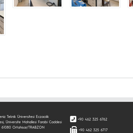
niz Teknik Üniversitesi Eczacılık
+90 462 325 6762
esi, Üniversite Mahallesi Farabi Caddesi
 61080 Ortahisar/TRABZON
+90 462 325 6717