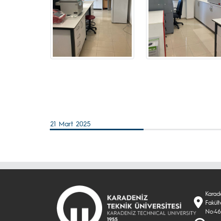
21 Mart 2025
Karade
Fakült
No:46