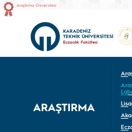
Araştırma Üniversitesi
KARADENİZ
TEKNİK ÜNİVERSİTESİ
Eczacılık Fakültesi
Ara
Ara
Lab
Lisa
ARAŞTIRMA
Aka
Ecza