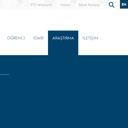
EN
KTÜ Anasayfa
Mezun
Sanal Kampüs
ÖĞRENCİ
İDARİ
ARAŞTIRMA
İLETİŞİM