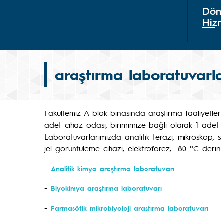
Dön
Hiz
araştırma laboratuvarl
Fakültemiz A blok binasında araştırma faaliyetler
adet cihaz odası, birimimize bağlı olarak 1 adet
Laboratuvarlarımızda analitik terazi, mikroskop, s
o
jel görüntüleme cihazı, elektroforez, -80
C derin
-
Analitik kimya araştırma laboratuvarı
-
Biyokimya araştırma laboratuvarı
-
Farmasötik mikrobiyoloji araştırma laboratuvarı