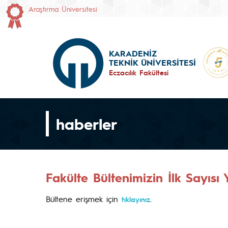
Araştırma Üniversitesi
KARADENİZ
TEKNİK ÜNİVERSİTESİ
Eczacılık Fakültesi
haberler
Fakülte Bültenimizin İlk Sayısı
Bültene erişmek için
.
tıklayınız