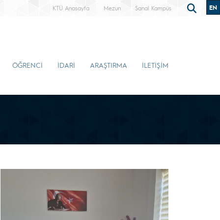
EN
KTÜ Anasayfa
Mezun
Sanal Kampüs
ÖĞRENCİ
İDARİ
ARAŞTIRMA
İLETİŞİM