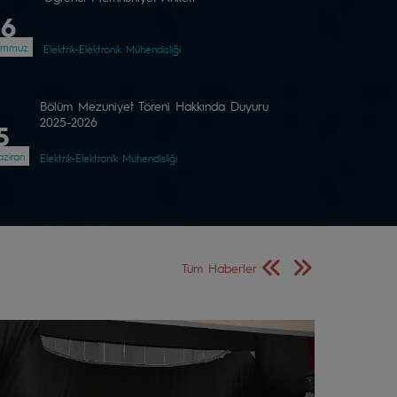
06
emmuz
Elektrik-Elektronik Mühendisliği
Bölüm Mezuniyet Töreni Hakkında Duyuru
2025-2026
5
ziran
Elektrik-Elektronik Mühendisliği
Önceki Sayfa
Sonraki Sayfa
Tüm Haberler