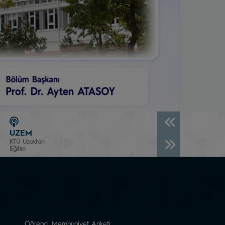
UZEM
KTÜ Uzaktan
Eğitim
Öğrenci Memnuniyet Anketi