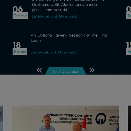
Elektromanyetik Alanlar sınavlarında
06
güncelleme yapıldı)
Temmuz
T
Elektrik-Elektronik Mühendisliği
An Optional Review Session For The Final
Exam
18
1
Haziran
Ha
Elektrik-Elektronik Mühendisliği
Önceki Sayfa
Sonraki Sayfa
Tüm Duyurular