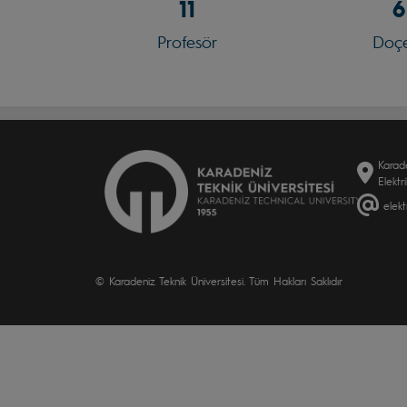
11
6
Profesör
Doç
Karade
Elektr
elekt
© Karadeniz Teknik Üniversitesi. Tüm Hakları Saklıdır