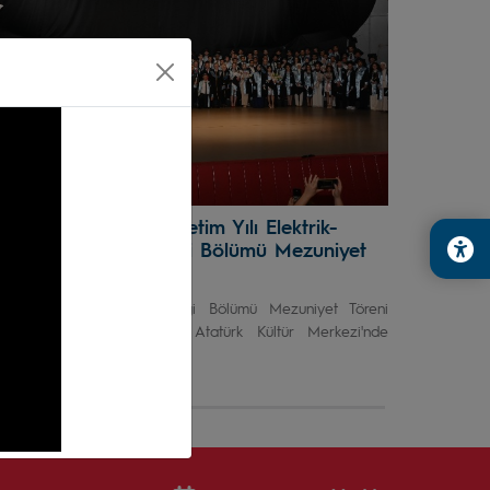
025-2026 Eğitim-Öğretim Yılı Elektrik-
lektronik Mühendisliği Bölümü Mezuniyet
öreni
lektrik-Elektronik Mühendisliği Bölümü Mezuniyet Töreni
7 Haziran tarihinde KTÜ Atatürk Kültür Merkezi'nde
AKM) gerçekleştirildi.
4 Haziran 2026
Önceki Sayfa
Sonraki Sayfa