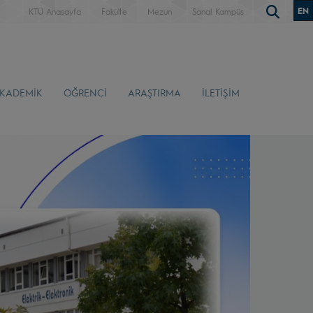
EN
KTÜ Anasayfa
Fakülte
Mezun
Sanal Kampüs
KADEMİK
ÖĞRENCİ
ARAŞTIRMA
İLETİŞİM