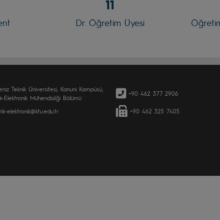
11
ent
Dr. Öğretim Üyesi
Öğretim
niz Teknik Üniversitesi, Kanuni Kampüsü,
+90 462 377 2906
ik-Elektronik Mühendisliği Bölümü
rik-elektronik@ktu.edu.tr
+90 462 325 7405