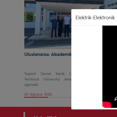
Elektrik-Elektron
Uluslararası Akademik Ziyeret
Taşkent Devlet Teknik Üniversitesi (Tashkent Sta
Technical University) Akademisyenlerini Bölümümüz
ağırladık.
05 Ağustos 2026