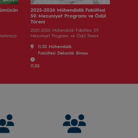
bümüzün
2025-2026 Mühendislik Fakültesi
59. Mezuniyet Programı ve Ödül
Töreni
2025-2026 Mühendislik Fakültesi 59.
lantımıza
Mezuniyet Programı ve Ödül Töreni
11.30 Mühendislik
Fakültesi Dekanlık Binası
11:30