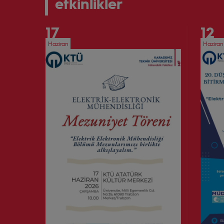
etkinlikler
17
12
Haziran
Haziran