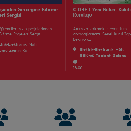
üşünden Gerçeğine Bitirme
CIGRE | Yeni Bölüm Kulü
eri Sergisi
Kuruluşu
ğrencilerimizin projelerinden
Aramıza katılmak isteyen tüm
Bitirme Projeleri Sergisi
arkadaşlarımızı Genel Kurul Top
bekliyoruz
ktrik-Elektronik Müh.
Elektrik-Elektronik Müh.
ümü Zemin Kat
Bölümü Toplantı Salonu
18:00