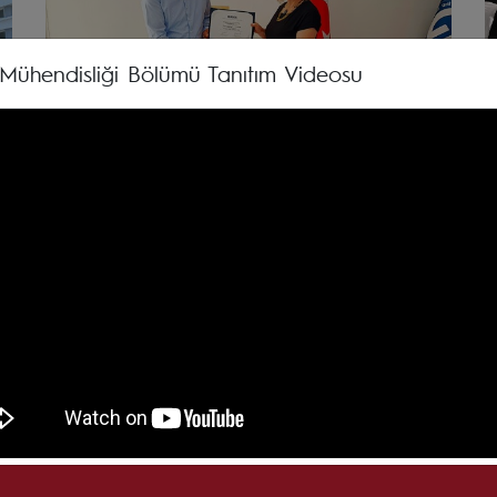
ik Mühendisliği Bölümü Tanıtım Videosu
Bölümümüzün Türkçe ve İngilizce Lisans
2
Programlarında MÜDEK Akreditasyonu
E
T
te
Karadeniz Teknik Üniversitesi Mühendislik Fakültesi Elektrik-
E
de
Elektronik Mühendisliği Bölümünün Türkçe ve İngilizce
1
lisans programları MÜDEK tarafından akredite edilmiştir.
(
23 Temmuz 2026
2