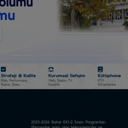
Strateji & Kalite
Kurumsal İletişim
Kütüphane
Plan, Performans,
Web, Radyo TV,
KTÜ
Rapor, Süreç
Gazete
Kütüphanesi
2025-2026 Bahar EK1-2 Sınav Programları
(Perşembe günü olan Mikroişlemciler ve