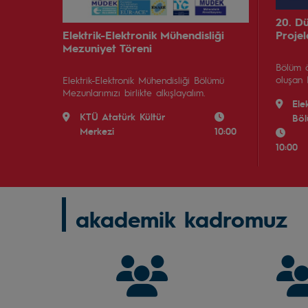
20. D
Elektrik-Elektronik Mühendisliği
Projel
Mezuniyet Töreni
Bölüm ö
oluşan 
Elektrik-Elektronik Mühendisliği Bölümü
Mezunlarımızı birlikte alkışlayalım.
Ele
KTÜ Atatürk Kültür
Böl
Merkezi
10:00
10:00
akademik kadromuz