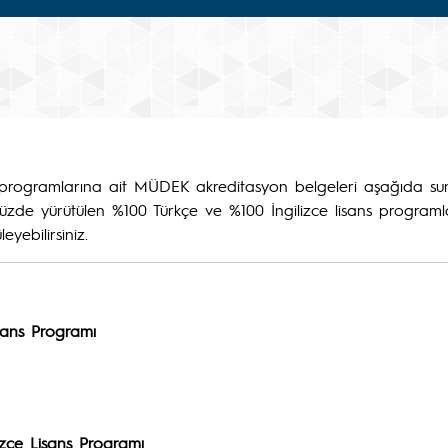
programlarına ait MÜDEK akreditasyon belgeleri aşağıda sun
zde yürütülen %100 Türkçe ve %100 İngilizce lisans programları
yebilirsiniz.
isans Programı
izce Lisans Programı