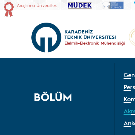
Araştırma Üniversitesi
KARADENİZ
TEKNİK ÜNİVERSİTESİ
Elektrik-Elektronik Mühendisliği
Gene
Per
BÖLÜM
Kom
Akr
Ank