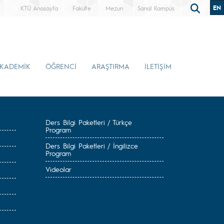
EN
KTÜ Anasayfa
Fakülte
Mezun
Sanal Kampüs
KADEMİK
ÖĞRENCİ
ARAŞTIRMA
İLETİŞİM
Ders Bilgi Paketleri / Türkçe
Program
Ders Bilgi Paketleri / İngilizce
Program
Videolar