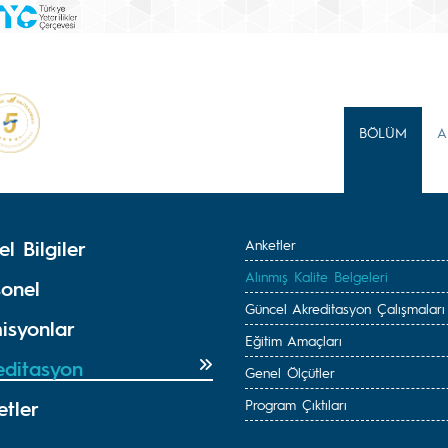
BÖLÜM
A
l Bilgiler
Anketler
Alınmış Kalite Belgeleri
sonel
Güncel Akreditasyon Çalışmaları
isyonlar
Eğitim Amaçları
editasyon
Genel Ölçütler
etler
Program Çıktıları