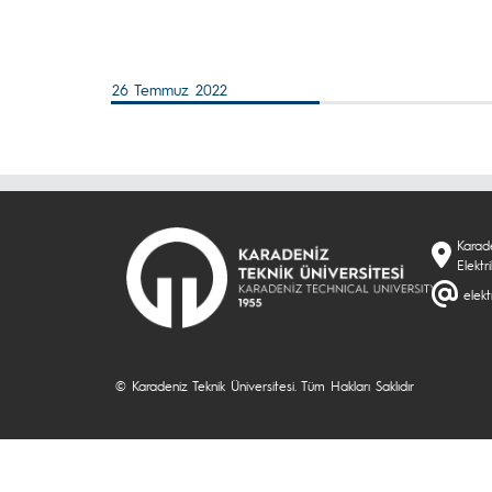
26 Temmuz 2022
Karade
Elektr
elekt
© Karadeniz Teknik Üniversitesi. Tüm Hakları Saklıdır