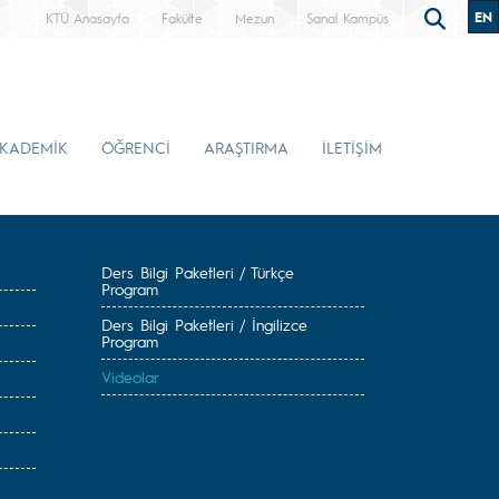
EN
KTÜ Anasayfa
Fakülte
Mezun
Sanal Kampüs
KADEMİK
ÖĞRENCİ
ARAŞTIRMA
İLETİŞİM
Ders Bilgi Paketleri / Türkçe
Program
Ders Bilgi Paketleri / İngilizce
Program
Videolar