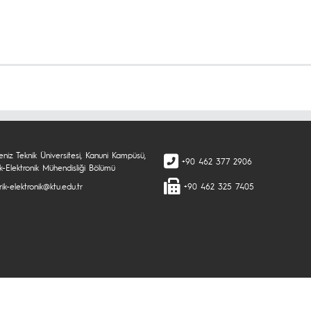
niz Teknik Üniversitesi, Kanuni Kampüsü,
+90 462 377 2906
ik-Elektronik Mühendisliği Bölümü
rik-elektronik@ktu.edu.tr
+90 462 325 7405