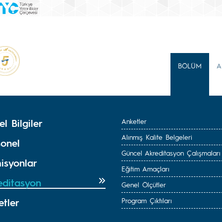
BÖLÜM
A
l Bilgiler
Anketler
Alınmış Kalite Belgeleri
sonel
Güncel Akreditasyon Çalışmaları
isyonlar
Eğitim Amaçları
editasyon
Genel Ölçütler
etler
Program Çıktıları