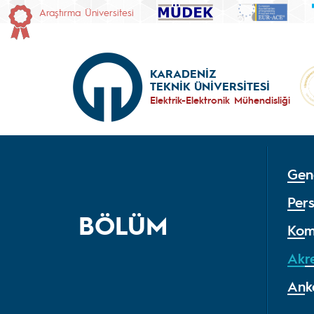
Araştırma Üniversitesi
KARADENİZ
TEKNİK ÜNİVERSİTESİ
Elektrik-Elektronik Mühendisliği
Gene
Per
BÖLÜM
Kom
Akr
Ank