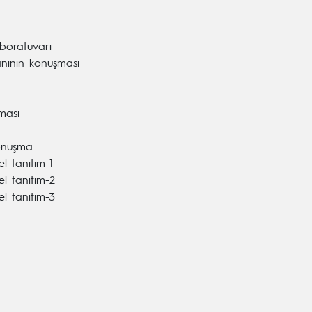
aboratuvarı
anının konuşması
ması
onuşma
l tanıtım-1
el tanıtım-2
el tanıtım-3