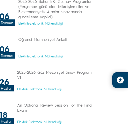
2025-2026 Bahar EK1-2 Sınav Programları
(Perşembe günü olan Mikroişlemciler ve
Elektromanyetik Alanlar sınavlarında
06
güncelleme yapıldı)
Temmuz
Elektrik-Elektronik Mühendisliği
Öğrenci Memnuniyet Anketi
06
Temmuz
Elektrik-Elektronik Mühendisliği
2025-2026 Güz Mezuniyet Sınav Programı
V1
26
Haziran
Elektrik-Elektronik Mühendisliği
An Optional Review Session For The Final
Exam
18
Haziran
Elektrik-Elektronik Mühendisliği