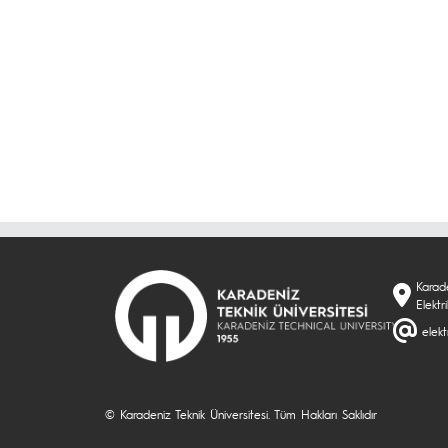
Karade
Elektr
elekt
© Karadeniz Teknik Üniversitesi. Tüm Hakları Saklıdır