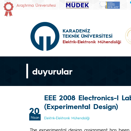
Araştırma Üniversitesi
KARADENİZ
TEKNİK ÜNİVERSİTESİ
Elektrik-Elektronik Mühendisliği
duyurular
EEE 2008 Electronics-I 
(Experimental Design)
20
Nisan
Elektrik-Elektronik Mühendisliği
The experimental design assignment has been