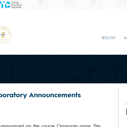
BÖLÜM
A
Laboratory Announcements
 announced on the course Classroom page. This