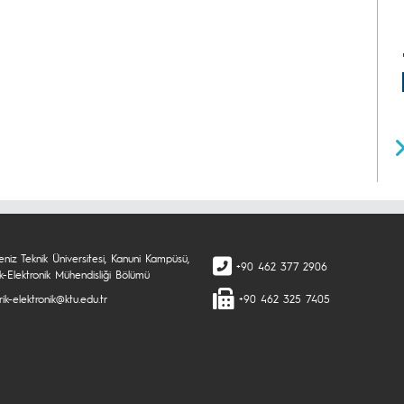
niz Teknik Üniversitesi, Kanuni Kampüsü,
+90 462 377 2906
ik-Elektronik Mühendisliği Bölümü
rik-elektronik@ktu.edu.tr
+90 462 325 7405