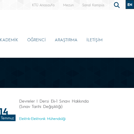
EN
KTÜ Anasayfa
Mezun
Sanal Kampüs
KADEMİK
ÖĞRENCİ
ARAŞTIRMA
İLETİŞİM
Devreler I Dersi Ek-1 Sınavı Hakkında
(Sınav Tarihi Değişikliği)
14
Temmuz
Elektrik-Elektronik Mühendisliği