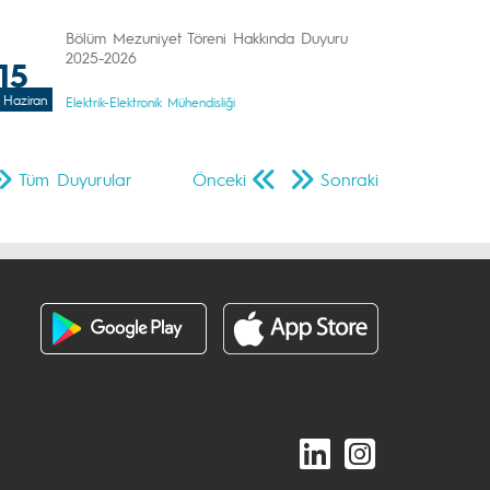
Bölüm Mezuniyet Töreni Hakkında Duyuru
2025-2026
15
Haziran
Elektrik-Elektronik Mühendisliği
Tüm Duyurular
Önceki
Sonraki