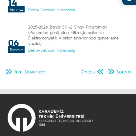
14
Temmuz
Elektrik-Elektronik Mühendisliği
2025-2026 Bahar EK1-2 Sınav Programları
(Perşembe günü olan Mikroişlemciler ve
Elektromanyetik Alanlar sınavlarında güncelleme
06
yapıldı)
Temmuz
Elektrik-Elektronik Mühendisliği
Tüm Duyurular
Önceki
Sonraki