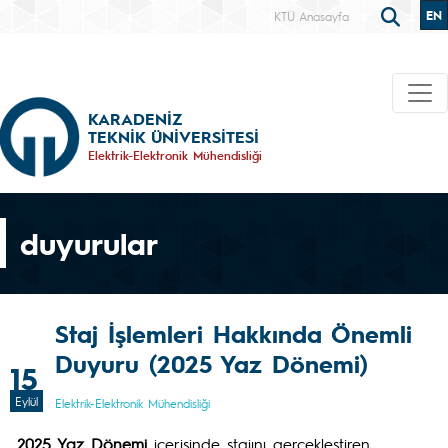
EN
KTÜ Anasayfa
KARADENİZ
TEKNİK ÜNİVERSİTESİ
Elektrik-Elektronik Mühendisliği
duyurular
Staj İşlemleri Hakkında Önemli
Duyuru (2025 Yaz Dönemi)
15
Eylül
Elektrik-Elektronik Mühendisliği
2025 Yaz Dönemi
içerisinde stajını gerçekleştiren