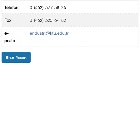
:
Telefon
0 (462) 377 38 24
:
Fax
0 (462) 325 64 82
:
e-
endustri@ktu.edu.tr
posta
Bize Yazın