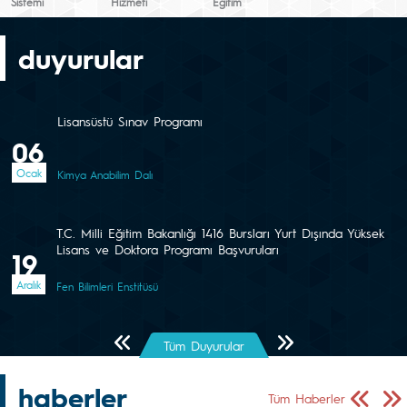
Sistemi
Hizmeti
Eğitim
duyurular
Lisansüstü Sınav Programı
06
Ocak
Kimya Anabilim Dalı
T.C. Milli Eğitim Bakanlığı 1416 Bursları Yurt Dışında Yüksek
Lisans ve Doktora Programı Başvuruları
19
Aralık
Fen Bilimleri Enstitüsü
Önceki Sayfa
Sonraki Sayfa
Tüm Duyurular
haberler
Önceki Sa
Sonr
Tüm Haberler