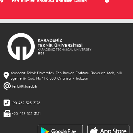
Fen Bilimleri Enstitüsü Anabilim Dalları
Karadeniz Teknik Üniversitesi Fen Bilimleri Enstitüsü Üniversite Mah., Milli
Egemenlik Cad. No:41 61080 Ortahisar / Trabzon
fenbil@ktu.edu.tr
+90 462 325 3176
+90 462 325 3151