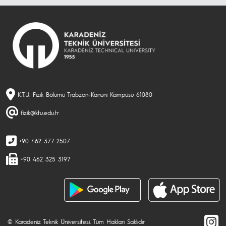
K.T.Ü. Fizik Bölümü Trabzon-Kanuni Kampüsü 61080
fizik@ktu.edu.tr
+90 462 377 2507
+90 462 325 3197
© Karadeniz Teknik Üniversitesi. Tüm Hakları Saklıdır