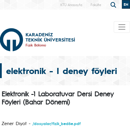
EN
KTÜ Anasayfa
Fakülte
KARADENİZ
TEKNİK ÜNİVERSİTESİ
Fizik Bölümü
elektronik - I deney föyleri
Elektronik -1 Laboratuvar Dersi Deney
Föyleri (Bahar Dönemi)
Zener Diyot -
/dosyalar/fizik_bed6e.pdf