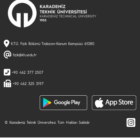
K.T.Ü. Fizik Bölümü Trabzon-Kanuni Kampüsü 61080
fizik@ktu.edu.tr
+90 462 377 2507
+90 462 325 3197
© Karadeniz Teknik Üniversitesi. Tüm Hakları Saklıdır