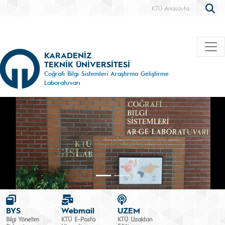
KTÜ Anasayfa
KARADENİZ
TEKNİK ÜNİVERSİTESİ
Coğrafi Bilgi Sistemleri Araştırma Geliştirme
Laboratuvarı
BYS
Webmail
UZEM
Bilgi Yönetim
KTÜ E-Posta
KTÜ Uzaktan