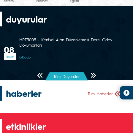
Sistemi
Hizmeti
Eğitim
duyurular
HRT3005 - Kentsel Alan Düzenlemesi Dersi Ödev
Dokümanları
08
Kasım
GISLab
Önceki Sayfa
Sonraki Sayfa
Tüm Duyurular
haberler
Önceki Sa
Sonr
Tüm Haberler
etkinlikler