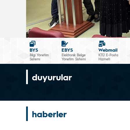
BYS
EBYS
Webmail
Bilgi Yönetim
Elektronik Belge
KTÜ E-Posta
Sistemi
Yönetim Sistemi
Hizmeti
duyurular
haberler