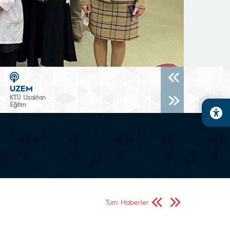
UZEM
KTÜ Uzaktan
Eğitim
Önceki Sayfa
Sonraki Sayfa
Tüm Haberler