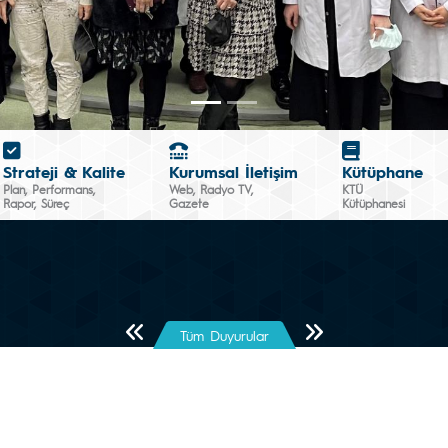
Strateji & Kalite
Kurumsal İletişim
Kütüphane
Plan, Performans,
Web, Radyo TV,
KTÜ
Rapor, Süreç
Gazete
Kütüphanesi
Önceki Sayfa
Sonraki Sayfa
Tüm Duyurular