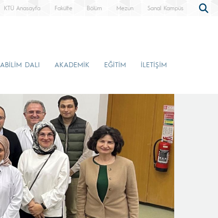
KTÜ Anasayfa
Fakülte
Bölüm
Mezun
Sanal Kampüs
ABİLİM DALI
AKADEMİK
EĞİTİM
İLETİŞİM