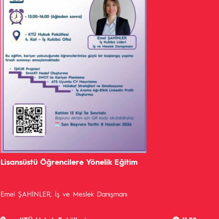
Lisansüstü Öğrencilere Yönelik Eğitim
Emel ŞAHİNLER, İş ve Meslek Danışmanı