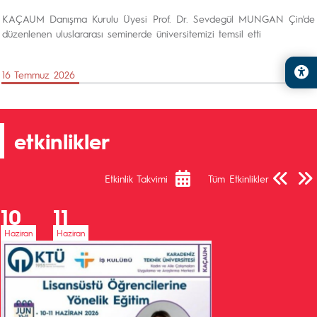
KAÇAUM Danışma Kurulu Üyesi Prof. Dr. Sevdegül MUNGAN Çin'de
düzenlenen uluslararası seminerde üniversitemizi temsil etti
16 Temmuz 2026
etkinlikler
Önceki Sa
Sonra
Etkinlik Takvimi
Tüm Etkinlikler
10
11
Haziran
Haziran