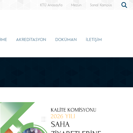
KTÜ Anasayfa
Mezun
Sanal Kampüs
İRME
AKREDİTASYON
DOKÜMAN
İLETİŞİM