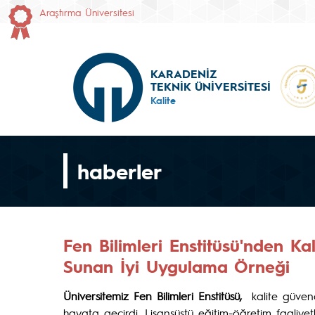
Araştırma Üniversitesi
KARADENİZ
TEKNİK ÜNİVERSİTESİ
Kalite
haberler
Fen Bilimleri Enstitüsü'nden Ka
Sunan İyi Uygulama Örneği
Üniversitemiz Fen Bilimleri Enstitüsü,
kalite güven
hayata geçirdi. Lisansüstü eğitim-öğretim faaliyet