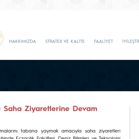
HAKKIMIZDA
STRATEJİ VE KALİTE
FAALİYET
İYİLEŞT
u Saha Ziyaretlerine Devam
alışmalarını tabana yaymak amacıyla saha ziyaretleri
inde Eczacılık Fakültesi, Deniz Bilimleri ve Teknolojisi