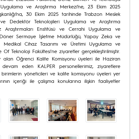
im Uygulama ve Araştırma Merkezi’ne, 23 Ekim 2025
aşkanlığı’na, 30 Ekim 2025 tarihinde Trabzon Meslek
r ve Dedektör Teknolojileri Uygulama ve Araştırma
z Araştırmaları Enstitüsü ve Cerrahi Uygulama ve
e Döner Sermaye İşletme Müdürlüğü, Yapay Zeka ve
le Medikal Cihaz Tasarımı ve Üretimi Uygulama ve
f Teknoloji Fakültesi'ne ziyaretler gerçekleştirilmiştir.
v alan Öğrenci Kalite Komisyonu üyeleri ile Haziran
i devam eden KALPER personellerimiz, ziyaretlere
i birimlerin yöneticileri ve kalite komisyonu üyeleri yer
nın içeriği ile çalışma konularına ilişkin faaliyetler