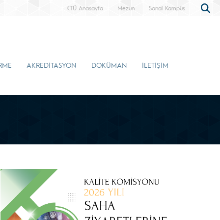
KTÜ Anasayfa
Mezun
Sanal Kampüs
İRME
AKREDİTASYON
DOKÜMAN
İLETİŞİM