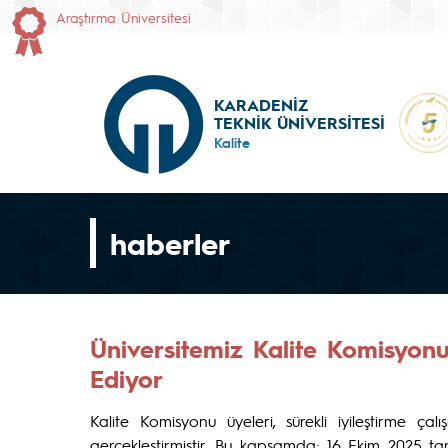
Araştırma Üniversitesi
KARADENİZ
TEKNİK ÜNİVERSİTESİ
Kalite
haberler
Üniversitemiz Kalite Komisyon
Ediyor
Kalite Komisyonu üyeleri, sürekli iyileştirme ç
gerçekleştirmiştir. Bu kapsamda; 16 Ekim 2025 tarih