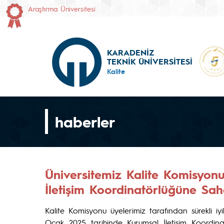
Araştırma Üniversitesi
KARADENİZ
TEKNİK ÜNİVERSİTESİ
Kalite
haberler
Üniversitemiz Kalite Komisyon
İletişim Koordinatörlüğüne Saha
Kalite Komisyonu üyelerimiz tarafından sürekli i
Ocak 2025 tarihinde Kurumsal İletişim Koordinat