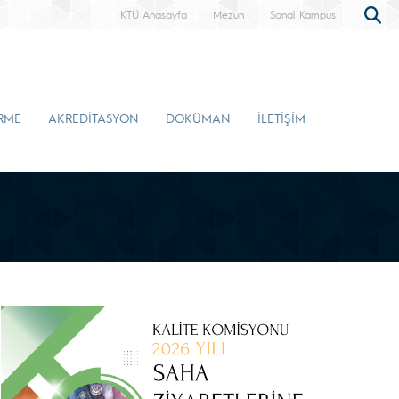
KTÜ Anasayfa
Mezun
Sanal Kampüs
İRME
AKREDİTASYON
DOKÜMAN
İLETİŞİM