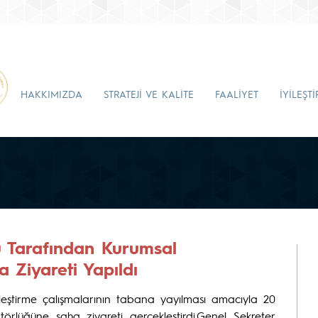
HAKKIMIZDA
STRATEJİ VE KALİTE
FAALİYET
İYİLEŞT
u Tarafından Kurumsal
 Ziyareti Yapıldı
yileştirme çalışmalarının tabana yayılması amacıyla 20
örlüğüne saha ziyareti gerçekleştirdi.Genel Sekreter