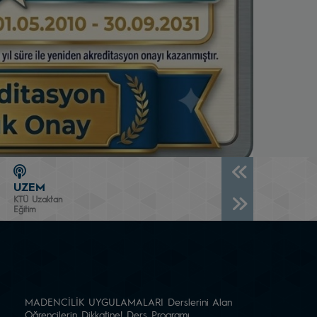
UZEM
KTÜ Uzaktan
Eğitim
MADENCİLİK UYGULAMALARI Derslerini Alan
Öğrencilerin Dikkatine! Ders Programı