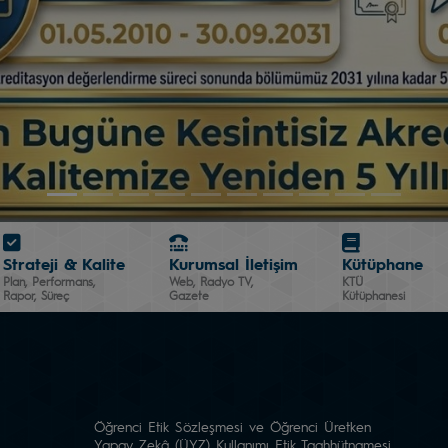
Strateji & Kalite
Kurumsal İletişim
Kütüphane
Plan, Performans,
Web, Radyo TV,
KTÜ
Rapor, Süreç
Gazete
Kütüphanesi
Öğrenci Etik Sözleşmesi ve Öğrenci Üretken
Yapay Zekâ (ÜYZ) Kullanımı Etik Taahhütnamesi