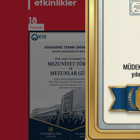
etkinlikler
18
29
Haziran
Nisan