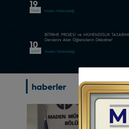
19
Nisan
Maden Mühendisliği
BİTİRME PROJESİ ve MÜHENDİSLİK TASARIM
Derslerini Alan Öğrencilerin Dikkatine!
10
Şubat
Maden Mühendisliği
haberler