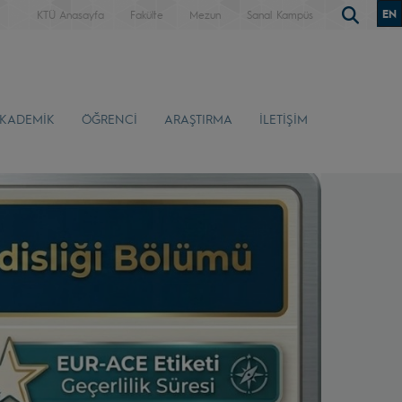
EN
KTÜ Anasayfa
Fakülte
Mezun
Sanal Kampüs
KADEMİK
ÖĞRENCİ
ARAŞTIRMA
İLETİŞİM