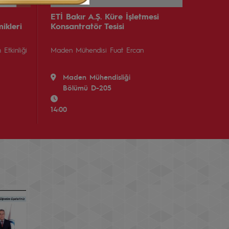
ETİ Bakır A.Ş. Küre İşletmesi
ikleri
Konsantratör Tesisi
 Etkinliği
Maden Mühendisi Fuat Ercan
Maden Mühendisliği
Bölümü D-205
14:00