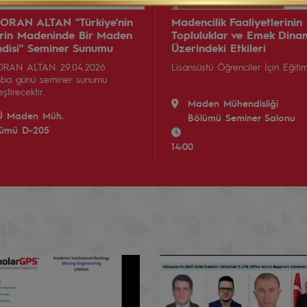
 ORAN ALTAN ''Türkiye'nin
Madencilik Faaliyetlerinin
rin Madeninde Bir Maden
Topluluklar ve Emek Dinam
disi'' Seminer Sunumu
Üzerindeki Etkileri
ORAN ALTAN 29.04.2026
Lisansüstü Öğrenciler İçin Eğitim
ba günü seminer sunumu
ştirecektir.
Maden Mühendisliği
Ü Maden Müh.
Bölümü Seminer Salonu
lümü D-205
14:00