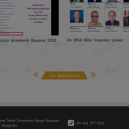
En Etkili Bilim İnsanları Listesi
zün Akademik Başarısı 2025
Önceki Sayfa
Sonraki Sayfa
Tüm Başarılarımız
eniz Teknik Üniversitesi Kanuni Kampüsü
+90 462 377 3153
0 TRABZON