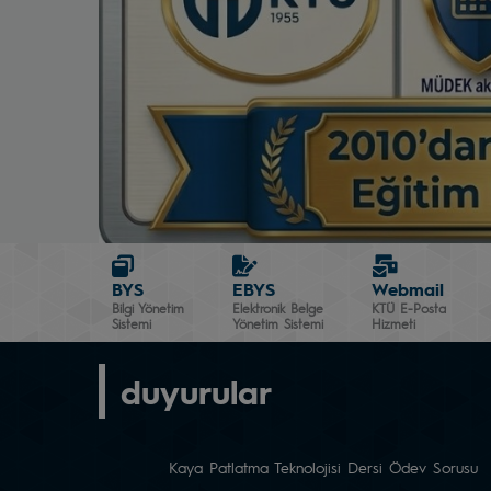
BYS
EBYS
Webmail
Bilgi Yönetim
Elektronik Belge
KTÜ E-Posta
Sistemi
Yönetim Sistemi
Hizmeti
duyurular
Kaya Patlatma Teknolojisi Dersi Ödev Sorusu