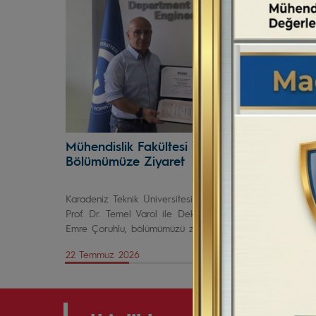
Mühendislik Fakültesi Yönetiminden
Bölümümüze Ziyaret
Karadeniz Teknik Üniversitesi Mühendislik Fakültesi Deka
Prof. Dr. Temel Varol ile Dekan Yardımcısı Prof. Dr. Yak
Emre Çoruhlu, bölümümüzü ziyaret etti.
22 Temmuz 2026