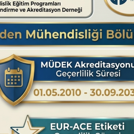
K
KTÜ Maden Mühendisliği Bölümü Tanıtım
V
Videosu 2026
nı
2026 bölüm tanıtım videosu için tıklayınız.
up
3
14 Temmuz 2026