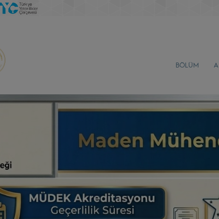
BÖLÜM
A