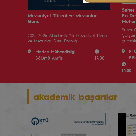
Seher
Mezuniyet Töreni ve Mezunlar
En De
Günü
Mühen
Seher 
Çarşam
2025-2026 Akademik Yılı Mezuniyet Töreni
gerçekle
ve Mezunlar Günü Etkinliği
KT
Maden Mühendisliği
Bö
Bölümü Amfisi
14:00
14:00
akademik başarılar