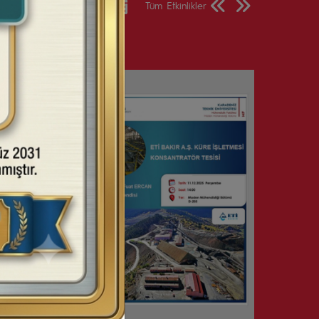
Etkinlik Takvimi
Tüm Etkinlikler
11
Aralık