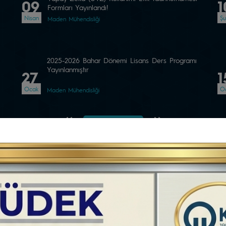
09
1
Formları Yayınlandı!
Nisan
Şu
Maden Mühendisliği
I
2025-2026 Bahar Dönemi Lisans Ders Programı
Yayınlanmıştır
27
1
Ocak
O
Maden Mühendisliği
Önceki Sayfa
Sonraki Sayfa
Tüm Duyurular