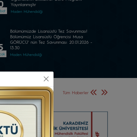
0
Yayınlanmıştır
bat
Maden Mühendisliği
Bölümümüzde Lisansüstü Tez Savunması!
Bölümümüz Lisansüstü Öğrencisi Musa
GÖRÜCÜ' nün Tez Savunması: 20.01.2026 -
5
13.30
cak
Maden Mühendisliği
Önceki Sayfa
Sonraki Sayfa
Tüm Haberler