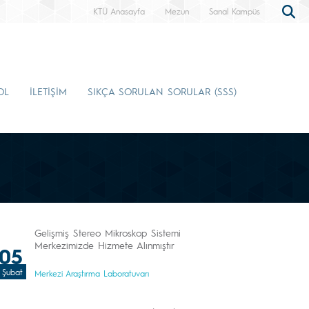
KTÜ Anasayfa
Mezun
Sanal Kampüs
OL
İLETİŞİM
SIKÇA SORULAN SORULAR (SSS)
Gelişmiş Stereo Mikroskop Sistemi
Merkezimizde Hizmete Alınmıştır
05
Şubat
Merkezi Araştırma Laboratuvarı